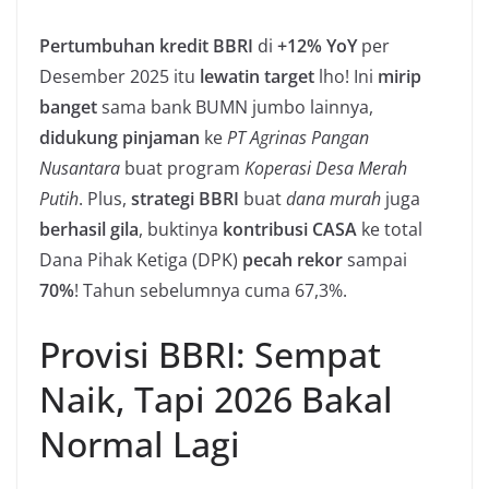
Pertumbuhan kredit BBRI
di
+12% YoY
per
Desember 2025 itu
lewatin target
lho! Ini
mirip
banget
sama bank BUMN jumbo lainnya,
didukung pinjaman
ke
PT Agrinas Pangan
Nusantara
buat program
Koperasi Desa Merah
Putih
. Plus,
strategi BBRI
buat
dana murah
juga
berhasil gila
, buktinya
kontribusi CASA
ke total
Dana Pihak Ketiga (DPK)
pecah rekor
sampai
70%
! Tahun sebelumnya cuma 67,3%.
Provisi BBRI: Sempat
Naik, Tapi 2026 Bakal
Normal Lagi