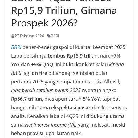
Rp15,9 Triliun, Gimana
Prospek 2026?
27 Februari 2026
BBRI
BBRI
bener-bener
gaspol
di kuartal keempat 2025!
Laba bersihnya
tembus Rp15,9 triliun
, naik
+7%
YoY
dan
+9% QoQ
. Ini
bukti konkret
kalau
kinerja
BBRI
lagi
on fire
dibanding sembilan bulan
pertama 2025 yang sempat minus tipis. Alhasil,
laba bersih setahun penuh 2025
nyentuh angka
Rp56,7 triliun
, meskipun turun
5% YoY
, tapi pas
banget nih
sama ekspektasi pasar
dan konsensus
analis. Kenaikan laba di 4Q25 ini
didukung utama
sama
Net Interest Income (NII)
yang melesat,
meski
beban provisi
juga ikutan naik.