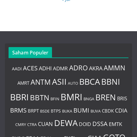
Saham Populer
ADRO
AMMN
ACES
AKRA
ADHI
ADMR
AADI
BBCA
ASII
BBNI
ANTM
AMRT
AUTO
BMRI
BBRI
BREN
BBTN
BRIS
BNGA
BFIN
BUMI
BRMS
CDIA
BRPT
CBDK
BTPS
BSDE
BUKA
BUVA
DEWA
DSSA
CUAN
EMTK
DOID
CMRY
CTRA