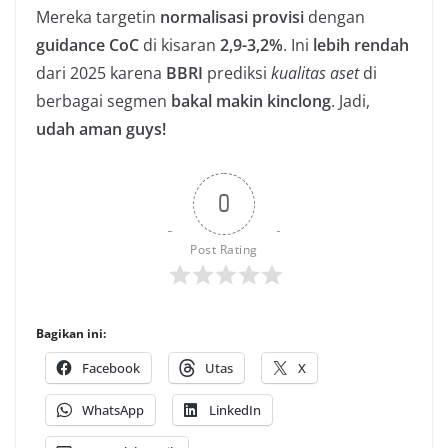
Mereka targetin
normalisasi provisi
dengan
guidance CoC
di kisaran
2,9-3,2%
. Ini
lebih rendah
dari 2025 karena
BBRI
prediksi
kualitas aset
di
berbagai segmen
bakal makin kinclong
. Jadi,
udah aman guys!
0
Post Rating
Bagikan ini:
Facebook
Utas
X
WhatsApp
LinkedIn