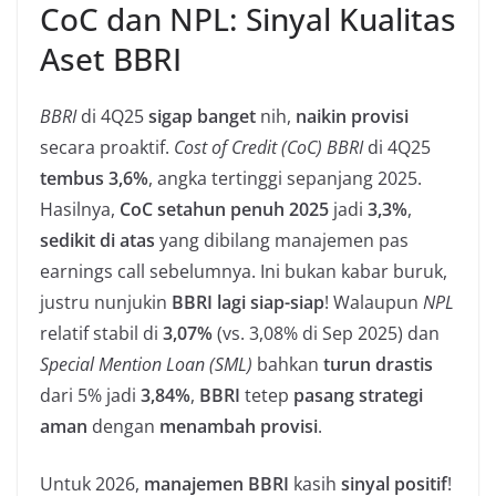
CoC dan NPL: Sinyal Kualitas
Aset BBRI
BBRI
di 4Q25
sigap banget
nih,
naikin provisi
secara proaktif.
Cost of Credit (CoC)
BBRI
di 4Q25
tembus 3,6%
, angka tertinggi sepanjang 2025.
Hasilnya,
CoC setahun penuh 2025
jadi
3,3%
,
sedikit di atas
yang dibilang manajemen pas
earnings call sebelumnya. Ini bukan kabar buruk,
justru nunjukin
BBRI lagi siap-siap
! Walaupun
NPL
relatif stabil di
3,07%
(vs. 3,08% di Sep 2025) dan
Special Mention Loan (SML)
bahkan
turun drastis
dari 5% jadi
3,84%
,
BBRI
tetep
pasang strategi
aman
dengan
menambah provisi
.
Untuk 2026,
manajemen BBRI
kasih
sinyal positif
!