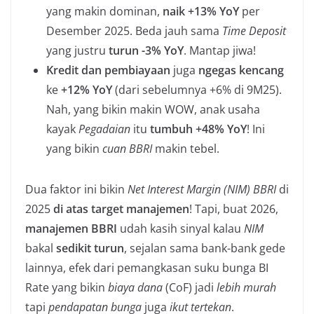
yang makin dominan,
naik +13% YoY
per
Desember 2025. Beda jauh sama
Time Deposit
yang justru
turun -3% YoY
. Mantap jiwa!
Kredit dan pembiayaan
juga
ngegas kencang
ke
+12% YoY
(dari sebelumnya +6% di 9M25).
Nah, yang bikin makin WOW, anak usaha
kayak
Pegadaian
itu
tumbuh +48% YoY
! Ini
yang bikin
cuan BBRI
makin tebel.
Dua faktor ini bikin
Net Interest Margin (NIM) BBRI
di
2025
di atas target manajemen
! Tapi, buat 2026,
manajemen BBRI
udah kasih sinyal kalau
NIM
bakal
sedikit turun
, sejalan sama bank-bank gede
lainnya, efek dari pemangkasan suku bunga BI
Rate yang bikin
biaya dana
(CoF) jadi
lebih murah
tapi
pendapatan bunga
juga
ikut tertekan
.