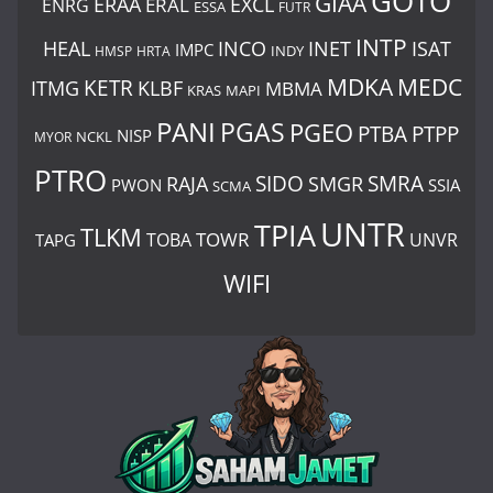
GOTO
GIAA
ERAA
EXCL
ERAL
ENRG
ESSA
FUTR
INTP
ISAT
HEAL
INCO
INET
IMPC
INDY
HMSP
HRTA
MDKA
MEDC
ITMG
KETR
KLBF
MBMA
KRAS
MAPI
PANI
PGAS
PGEO
PTBA
PTPP
NISP
MYOR
NCKL
PTRO
SIDO
SMRA
RAJA
SMGR
PWON
SSIA
SCMA
UNTR
TPIA
TLKM
TOWR
TOBA
UNVR
TAPG
WIFI