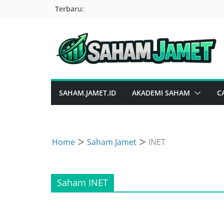
Skip
Terbaru:
to
content
SAHAM.JAMET.ID
AKADEMI SAHAM
C
Home
Saham Jamet
INET
Saham INET