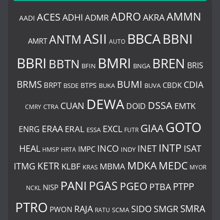
ADRO
AMMN
ACES
AKRA
ADHI
ADMR
AADI
BBCA
ASII
BBNI
ANTM
AMRT
AUTO
BBRI
BMRI
BREN
BBTN
BRIS
BNGA
BFIN
BUMI
BRMS
CDIA
BRPT
CBDK
BTPS
BSDE
BUKA
BUVA
DEWA
DSSA
CUAN
EMTK
DOID
CMRY
CTRA
GOTO
GIAA
ERAA
EXCL
ERAL
ENRG
ESSA
FUTR
INTP
HEAL
INCO
INET
ISAT
IMPC
HMSP
HRTA
INDY
MDKA
MEDC
ITMG
KETR
KLBF
MBMA
KRAS
MYOR
PANI
PGAS
PGEO
PTBA
PTPP
NISP
NCKL
PTRO
SMRA
RAJA
SIDO
SMGR
PWON
SCMA
RATU