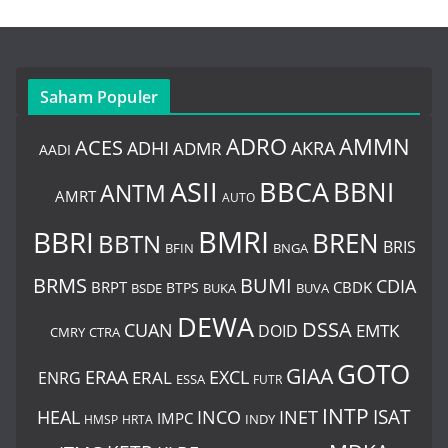
Saham Populer
ADRO
AMMN
ACES
AKRA
ADHI
ADMR
AADI
BBCA
ASII
BBNI
ANTM
AMRT
AUTO
BMRI
BBRI
BREN
BBTN
BRIS
BNGA
BFIN
BUMI
BRMS
CDIA
BRPT
CBDK
BTPS
BSDE
BUKA
BUVA
DEWA
DSSA
CUAN
EMTK
DOID
CMRY
CTRA
GOTO
GIAA
ERAA
EXCL
ERAL
ENRG
ESSA
FUTR
INTP
ISAT
HEAL
INCO
INET
IMPC
INDY
HMSP
HRTA