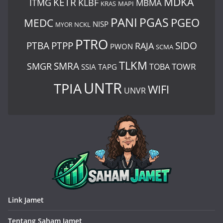
MDKA
ITMG
KETR
KLBF
MBMA
KRAS
MAPI
PANI
PGAS
PGEO
MEDC
NISP
MYOR
NCKL
PTRO
PTBA
PTPP
SIDO
RAJA
PWON
SCMA
TLKM
SMRA
SMGR
TOWR
TOBA
SSIA
TAPG
UNTR
TPIA
WIFI
UNVR
Link Jamet
Tentang Saham Jamet