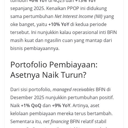
tumbuh
+6% YoY
di 4Q25 dan
+13% YoY
sepanjang 2025. Kenaikan PPOP ini didukung
sama pertumbuhan
Net Interest Income (NII)
yang
oke banget, yaitu
+10% YoY
di kedua periode
tersebut. Ini nunjukkin kalau operasional inti BFIN
masih kuat dan ngasilin cuan yang mantap dari
bisnis pembiayaannya.
Portofolio Pembiayaan:
Asetnya Naik Turun?
Dari sisi portofolio,
managed receivables
BFIN di
Desember 2025 nunjukkin pertumbuhan positif.
Naik
+1% QoQ
dan
+9% YoY
. Artinya, aset
kelolaan pembiayaan mereka terus bertambah.
Sementara itu,
net financing
BFIN relatif stabil