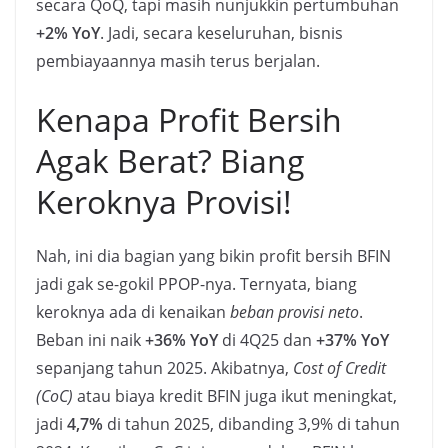
secara QoQ, tapi masih nunjukkin pertumbuhan
+2% YoY
. Jadi, secara keseluruhan, bisnis
pembiayaannya masih terus berjalan.
Kenapa Profit Bersih
Agak Berat? Biang
Keroknya Provisi!
Nah, ini dia bagian yang bikin profit bersih BFIN
jadi gak se-gokil PPOP-nya. Ternyata, biang
keroknya ada di kenaikan
beban provisi neto
.
Beban ini naik
+36% YoY
di 4Q25 dan
+37% YoY
sepanjang tahun 2025. Akibatnya,
Cost of Credit
(CoC)
atau biaya kredit BFIN juga ikut meningkat,
jadi
4,7%
di tahun 2025, dibanding 3,9% di tahun