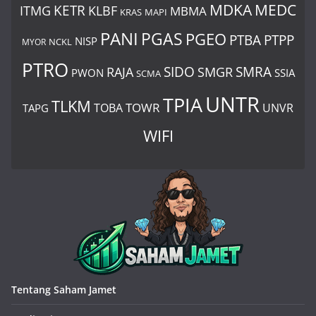
MDKA
MEDC
ITMG
KETR
KLBF
MBMA
KRAS
MAPI
PANI
PGAS
PGEO
PTBA
PTPP
NISP
MYOR
NCKL
PTRO
SIDO
SMRA
RAJA
SMGR
PWON
SSIA
SCMA
UNTR
TPIA
TLKM
TOWR
TOBA
UNVR
TAPG
WIFI
Tentang Saham Jamet