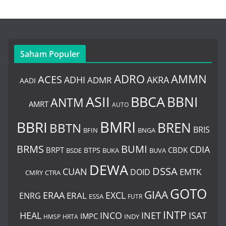
Saham Populer
ADRO
AMMN
ACES
AKRA
ADHI
ADMR
AADI
BBCA
ASII
BBNI
ANTM
AMRT
AUTO
BMRI
BBRI
BREN
BBTN
BRIS
BNGA
BFIN
BUMI
BRMS
CDIA
BRPT
CBDK
BTPS
BSDE
BUKA
BUVA
DEWA
DSSA
CUAN
EMTK
DOID
CMRY
CTRA
GOTO
GIAA
ERAA
EXCL
ERAL
ENRG
ESSA
FUTR
INTP
ISAT
HEAL
INCO
INET
IMPC
INDY
HMSP
HRTA