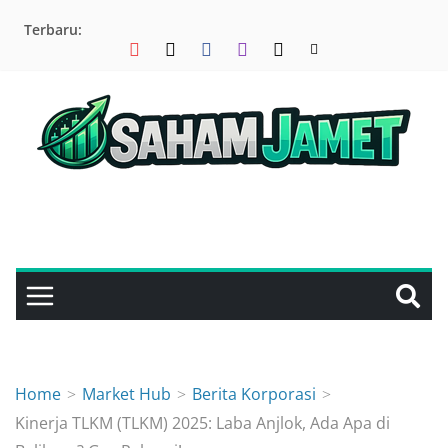
Skip
Terbaru:
to
content
Home
Market Hub
Berita Korporasi
Kinerja TLKM (TLKM) 2025: Laba Anjlok, Ada Apa di