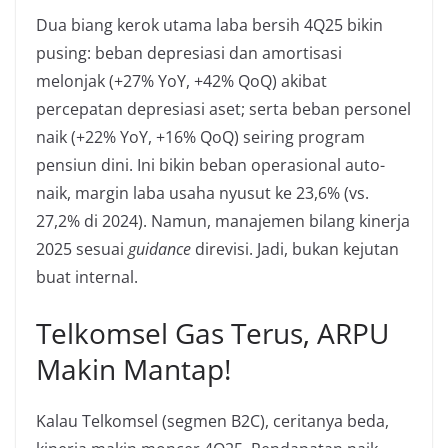
Dua biang kerok utama laba bersih 4Q25 bikin
pusing: beban depresiasi dan amortisasi
melonjak (+27% YoY, +42% QoQ) akibat
percepatan depresiasi aset; serta beban personel
naik (+22% YoY, +16% QoQ) seiring program
pensiun dini. Ini bikin beban operasional auto-
naik, margin laba usaha nyusut ke 23,6% (vs.
27,2% di 2024). Namun, manajemen bilang kinerja
2025 sesuai
guidance
direvisi. Jadi, bukan kejutan
buat internal.
Telkomsel Gas Terus, ARPU
Makin Mantap!
Kalau Telkomsel (segmen B2C), ceritanya beda,