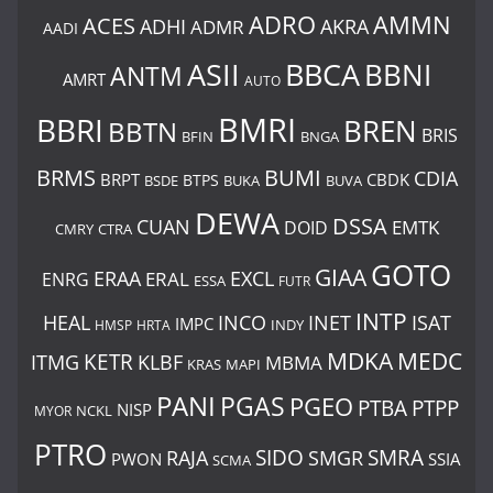
ADRO
AMMN
ACES
AKRA
ADHI
ADMR
AADI
BBCA
ASII
BBNI
ANTM
AMRT
AUTO
BMRI
BBRI
BREN
BBTN
BRIS
BNGA
BFIN
BUMI
BRMS
CDIA
BRPT
CBDK
BTPS
BSDE
BUKA
BUVA
DEWA
DSSA
CUAN
EMTK
DOID
CMRY
CTRA
GOTO
GIAA
ERAA
EXCL
ERAL
ENRG
ESSA
FUTR
INTP
ISAT
HEAL
INCO
INET
IMPC
INDY
HMSP
HRTA
MDKA
MEDC
ITMG
KETR
KLBF
MBMA
KRAS
MAPI
PANI
PGAS
PGEO
PTBA
PTPP
NISP
MYOR
NCKL
PTRO
SIDO
SMRA
RAJA
SMGR
PWON
SSIA
SCMA