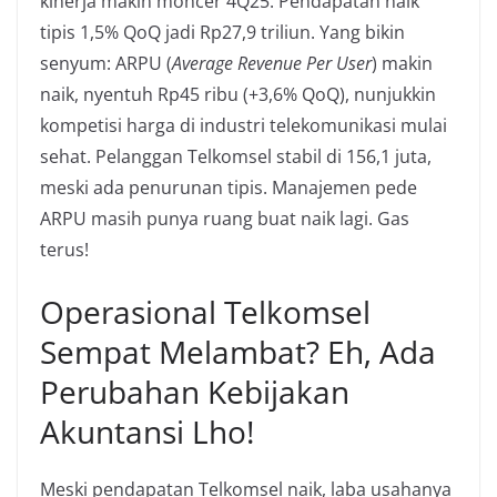
kinerja makin moncer 4Q25. Pendapatan naik
tipis 1,5% QoQ jadi Rp27,9 triliun. Yang bikin
senyum: ARPU (
Average Revenue Per User
) makin
naik, nyentuh Rp45 ribu (+3,6% QoQ), nunjukkin
kompetisi harga di industri telekomunikasi mulai
sehat. Pelanggan Telkomsel stabil di 156,1 juta,
meski ada penurunan tipis. Manajemen pede
ARPU masih punya ruang buat naik lagi. Gas
terus!
Operasional Telkomsel
Sempat Melambat? Eh, Ada
Perubahan Kebijakan
Akuntansi Lho!
Meski pendapatan Telkomsel naik, laba usahanya