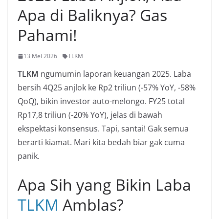
Apa di Baliknya? Gas
Pahami!
13 Mei 2026
TLKM
TLKM
ngumumin laporan keuangan 2025. Laba
bersih 4Q25 anjlok ke Rp2 triliun (-57% YoY, -58%
QoQ), bikin investor auto-melongo. FY25 total
Rp17,8 triliun (-20% YoY), jelas di bawah
ekspektasi konsensus. Tapi, santai! Gak semua
berarti kiamat. Mari kita bedah biar gak cuma
panik.
Apa Sih yang Bikin Laba
TLKM
Amblas?