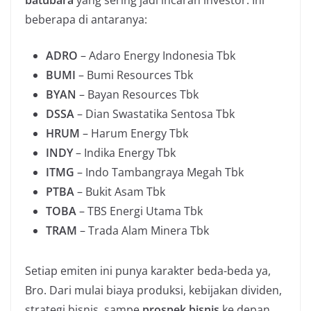
batubara
yang sering jadi incaran investor. Ini
beberapa di antaranya:
ADRO
– Adaro Energy Indonesia Tbk
BUMI
– Bumi Resources Tbk
BYAN
– Bayan Resources Tbk
DSSA
– Dian Swastatika Sentosa Tbk
HRUM
– Harum Energy Tbk
INDY
– Indika Energy Tbk
ITMG
– Indo Tambangraya Megah Tbk
PTBA
– Bukit Asam Tbk
TOBA
– TBS Energi Utama Tbk
TRAM
– Trada Alam Minera Tbk
Setiap emiten ini punya karakter beda-beda ya,
Bro. Dari mulai biaya produksi, kebijakan dividen,
strategi bisnis, sampe
prospek bisnis
ke depan.