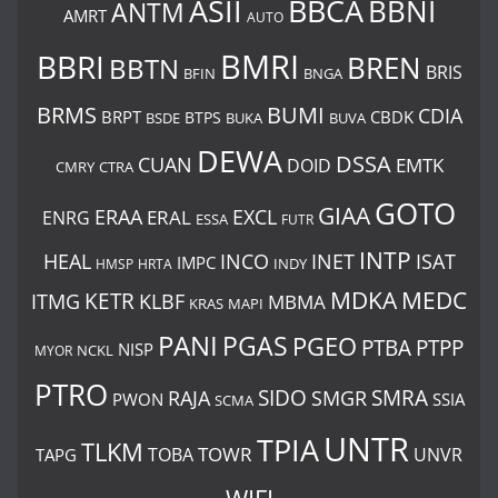
BBCA
ASII
BBNI
ANTM
AMRT
AUTO
BMRI
BBRI
BREN
BBTN
BRIS
BNGA
BFIN
BUMI
BRMS
CDIA
BRPT
CBDK
BTPS
BSDE
BUKA
BUVA
DEWA
DSSA
CUAN
EMTK
DOID
CMRY
CTRA
GOTO
GIAA
ERAA
EXCL
ERAL
ENRG
ESSA
FUTR
INTP
ISAT
HEAL
INCO
INET
IMPC
INDY
HMSP
HRTA
MDKA
MEDC
ITMG
KETR
KLBF
MBMA
KRAS
MAPI
PANI
PGAS
PGEO
PTBA
PTPP
NISP
MYOR
NCKL
PTRO
SIDO
SMRA
RAJA
SMGR
PWON
SSIA
SCMA
UNTR
TPIA
TLKM
TOWR
TOBA
UNVR
TAPG