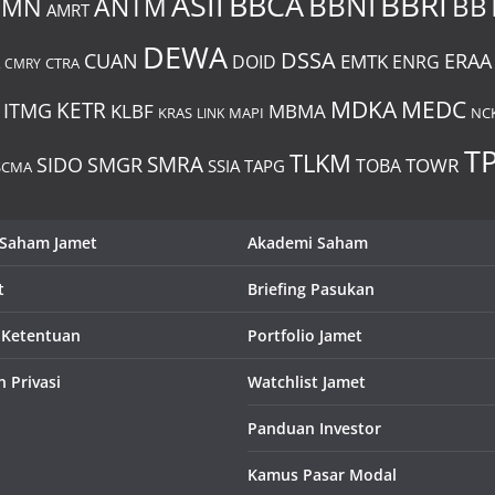
BBRI
BBCA
ASII
BBNI
BB
MMN
ANTM
AMRT
DEWA
DSSA
CUAN
ERAA
EMTK
DOID
ENRG
CMRY
CTRA
MDKA
MEDC
ITMG
KETR
KLBF
MBMA
KRAS
LINK
MAPI
NC
TP
TLKM
SIDO
SMRA
SMGR
TOWR
TOBA
SSIA
TAPG
SCMA
 Saham Jamet
Akademi Saham
t
Briefing Pasukan
 Ketentuan
Portfolio Jamet
n Privasi
Watchlist Jamet
Panduan Investor
Kamus Pasar Modal