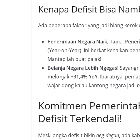
Kenapa Defisit Bisa Nam
Ada beberapa faktor yang jadi biang kerok di
Penerimaan Negara Naik, Tapi…
Pener
(Year-on-Year). Ini berkat kenaikan pe
Mantap lah buat pajak!
Belanja Negara Lebih Ngegas!
Sayangny
melonjak +31,4% YoY
. Ibaratnya, pema
wajar dong kalau kantong negara jadi
b
Komitmen Pemerintah
Defisit Terkendali!
Meski angka defisit bikin
deg-degan
, ada ka