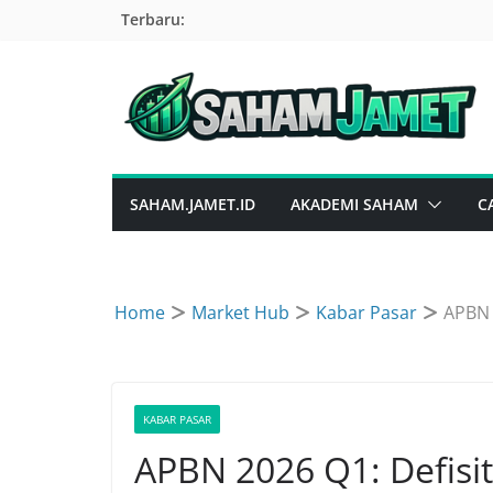
Skip
Terbaru:
to
content
SAHAM.JAMET.ID
AKADEMI SAHAM
C
Home
Market Hub
Kabar Pasar
APBN 
KABAR PASAR
APBN 2026 Q1: Defisi