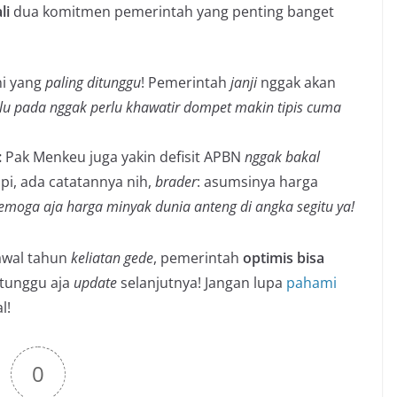
li
dua komitmen pemerintah yang penting banget
ni yang
paling ditunggu
! Pemerintah
janji
nggak akan
lu pada nggak perlu khawatir dompet makin tipis cuma
:
Pak Menkeu juga yakin defisit APBN
nggak bakal
pi, ada catatannya nih,
brader
: asumsinya harga
emoga aja harga minyak dunia anteng di angka segitu ya!
 awal tahun
keliatan gede
, pemerintah
optimis bisa
 tunggu aja
update
selanjutnya! Jangan lupa
pahami
l!
0