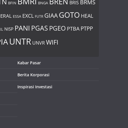
BMRI
BREN
TN
BRMS
BRIS
BNGA
BFIN
GOTO
GIAA
EXCL
HEAL
ERAL
ESSA
FUTR
PANI
PGAS
PGEO
PTBA
PTPP
NISP
KL
UNTR
IA
WIFI
UNVR
Kabar Pasar
Berita Korporasi
Inspirasi Investasi