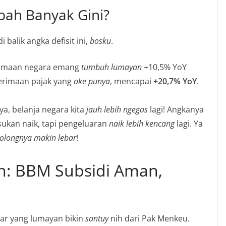
bah Banyak Gini?
 balik angka defisit ini,
bosku
.
imaan negara emang
tumbuh lumayan
+10,5% YoY
nerimaan pajak yang
oke punya
, mencapai
+20,7% YoY
.
a, belanja negara kita
jauh lebih ngegas
lagi! Angkanya
sukan naik, tapi pengeluaran
naik lebih kencang
lagi. Ya
olongnya makin lebar
!
: BBM Subsidi Aman,
bar yang lumayan bikin
santuy
nih dari Pak Menkeu.