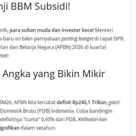
ji BBM Subsidi!
 nih,
para sultan muda dan investor kece!
Menteri
-baru ini bikin pernyataan
penting banget
di rapat DPR.
tan dan Belanja Negara (APBN) 2026 di kuartal
elek
!
 Angka yang Bikin Mikir
 3M26, APBN kita tercatat
defisit Rp240,1 Triliun
,
gaes
!
 Domestik Bruto (PDB) Indonesia. Coba bandingin
defisitnya “cuma” 0,43% dari PDB.
Kelihatan kan
ignifikan
dalam setahun.