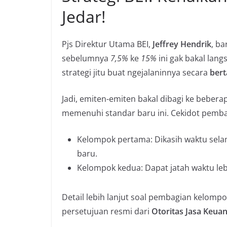
Jedar!
Pjs Direktur Utama BEI,
Jeffrey Hendrik
, ba
sebelumnya
7,5%
ke
15%
ini gak bakal lan
strategi jitu buat ngejalaninnya secara
ber
Jadi, emiten-emiten bakal dibagi ke beber
memenuhi standar baru ini. Cekidot pemb
Kelompok pertama: Dikasih waktu sel
baru.
Kelompok kedua: Dapat jatah waktu leb
Detail lebih lanjut soal pembagian kelomp
persetujuan resmi dari
Otoritas Jasa Keua