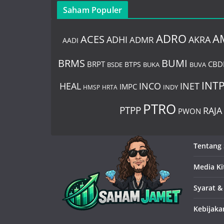
Saham Populer
ADRO
A
ACES
AKRA
ADHI
ADMR
AADI
BUMI
BRMS
BRPT
CBD
BTPS
BSDE
BUKA
BUVA
INT
HEAL
INCO
INET
IMPC
HMSP
HRTA
INDY
PTRO
PTPP
RAJA
PWON
Tentang
Media Ki
Syarat &
Kebijaka