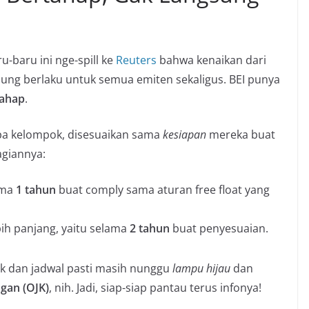
ru-baru ini nge-spill ke
Reuters
bahwa kenaikan dari
gsung berlaku untuk semua emiten sekaligus. BEI punya
tahap
.
apa kelompok, disesuaikan sama
kesiapan
mereka buat
agiannya:
ama
1 tahun
buat comply sama aturan free float yang
ih panjang, yaitu selama
2 tahun
buat penyesuaian.
ok dan jadwal pasti masih nunggu
lampu hijau
dan
ngan (OJK)
, nih. Jadi, siap-siap pantau terus infonya!