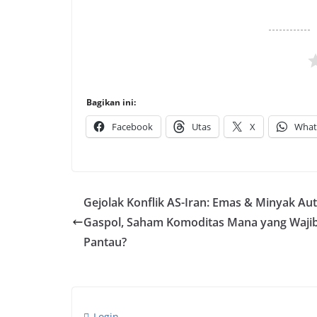
Bagikan ini:
Facebook
Utas
X
What
Gejolak Konflik AS-Iran: Emas & Minyak Au
Gaspol, Saham Komoditas Mana yang Waji
Pantau?
Login