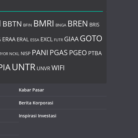
I
BMRI
BREN
BBTN
BRIS
BNGA
BFIN
GOTO
GIAA
ERAA
EXCL
ERAL
G
ESSA
FUTR
PANI
PGAS
PGEO
PTBA
NISP
YOR
NCKL
UNTR
PIA
WIFI
UNVR
Kabar Pasar
Berita Korporasi
Inspirasi Investasi