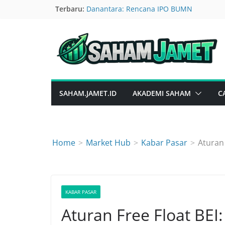
Skip
Terbaru:
Danantara: Rencana IPO BUMN
Geger Saham BULL Terbang Tinggi, Isu Ri
to
Analisis Ekonomi Kuartal II 2026 Dan N
content
IHSG Hari Ini: Masih Wait & See
DEWA 7 Agustus 2026 – Masih Uptrend?
SAHAM.JAMET.ID
AKADEMI SAHAM
C
Home
Market Hub
Kabar Pasar
Aturan 
KABAR PASAR
Aturan Free Float BEI