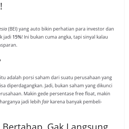
!
esia
(BEI) yang auto bikin perhatian para investor dan
k jadi
15%
! Ini bukan cuma angka, tapi sinyal kalau
nsparan.
?
 itu adalah porsi saham dari suatu perusahaan yang
isa diperdagangkan. Jadi, bukan saham yang dikunci
rusahaan. Makin gede persentase free float, makin
harganya jadi lebih
fair
karena banyak pembeli-
an Bertahap, Gak Langsung