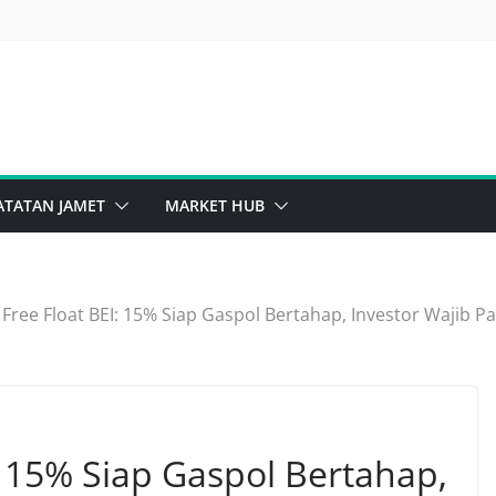
ghts Issue Sinar Mas Bikin Penasaran
asib Saham Bank, Masih Kuat Atau Mulai Goyah?
ATATAN JAMET
MARKET HUB
Free Float BEI: 15% Siap Gaspol Bertahap, Investor Wajib P
: 15% Siap Gaspol Bertahap,