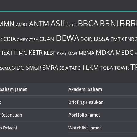
BBR
BBCA
ASII
BBNI
MMN
ANTM
AMRT
AUTO
DEWA
DSSA
CDIA
CUAN
EMTK
DOID
ENR
K
CMRY
CTRA
P
MDKA
MEDC
ITMG
KETR
ISAT
KLBF
MBMA
KRAS
MAPI
M
T
TLKM
SIDO
SMRA
SMGR
TOWR
TOBA
SSIA
TAPG
SCMA
 Saham Jamet
Akademi Saham
t
Briefing Pasukan
 Ketentuan
Portfolio Jamet
n Privasi
Watchlist Jamet