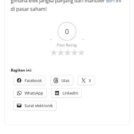
gimana efek jangka panjang dari manuver
BIPI
ini
di pasar saham!
0
Post Rating
Bagikan ini:
Facebook
Utas
X
WhatsApp
LinkedIn
Surat elektronik