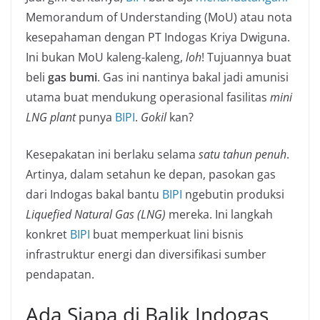
Memorandum of Understanding (MoU) atau nota
kesepahaman dengan PT Indogas Kriya Dwiguna.
Ini bukan MoU kaleng-kaleng,
loh
! Tujuannya buat
beli
gas bumi
. Gas ini nantinya bakal jadi amunisi
utama buat mendukung operasional fasilitas
mini
LNG plant
punya
BIPI
.
Gokil
kan?
Kesepakatan ini berlaku selama
satu tahun penuh
.
Artinya, dalam setahun ke depan, pasokan gas
dari Indogas bakal bantu
BIPI
ngebutin produksi
Liquefied Natural Gas (LNG)
mereka. Ini langkah
konkret
BIPI
buat memperkuat lini bisnis
infrastruktur energi dan diversifikasi sumber
pendapatan.
Ada Siapa di Balik Indogas