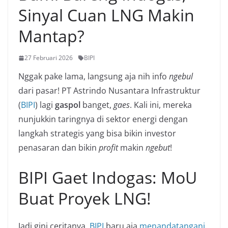
Sinyal Cuan LNG Makin
Mantap?
27 Februari 2026
BIPI
Nggak pake lama, langsung aja nih info
ngebul
dari pasar! PT Astrindo Nusantara Infrastruktur
(
BIPI
) lagi
gaspol
banget,
gaes
. Kali ini, mereka
nunjukkin taringnya di sektor energi dengan
langkah strategis yang bisa bikin investor
penasaran dan bikin
profit
makin
ngebut
!
BIPI Gaet Indogas: MoU
Buat Proyek LNG!
Jadi gini ceritanya,
BIPI
baru aja
menandatangani