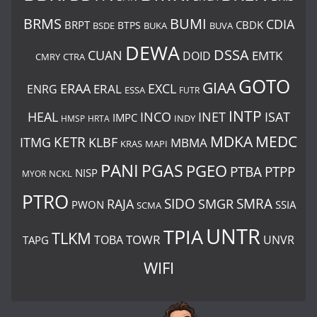
BUMI
BRMS
CDIA
BRPT
CBDK
BTPS
BSDE
BUKA
BUVA
DEWA
DSSA
CUAN
EMTK
DOID
CMRY
CTRA
GOTO
GIAA
ERAA
EXCL
ERAL
ENRG
ESSA
FUTR
INTP
ISAT
HEAL
INCO
INET
IMPC
INDY
HMSP
HRTA
MDKA
MEDC
ITMG
KETR
KLBF
MBMA
KRAS
MAPI
PANI
PGAS
PGEO
PTBA
PTPP
NISP
MYOR
NCKL
PTRO
SIDO
SMRA
RAJA
SMGR
PWON
SSIA
SCMA
UNTR
TPIA
TLKM
TOWR
TOBA
UNVR
TAPG
WIFI