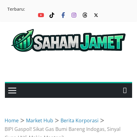
Skip
Terbaru:
to
content
Home
Market Hub
Berita Korporasi
BIPI Gaspol! Sikat Gas Bumi Bareng Indogas, Sinyal