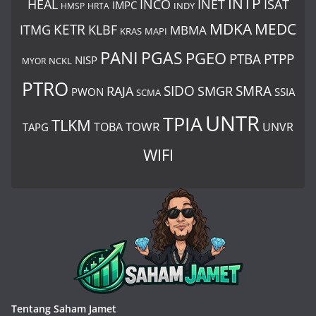
INTP
ISAT
HEAL
INCO
INET
IMPC
INDY
HMSP
HRTA
MDKA
MEDC
ITMG
KETR
KLBF
MBMA
KRAS
MAPI
PANI
PGAS
PGEO
PTBA
PTPP
NISP
MYOR
NCKL
PTRO
SIDO
SMRA
RAJA
SMGR
PWON
SSIA
SCMA
UNTR
TPIA
TLKM
TOWR
TOBA
UNVR
TAPG
WIFI
Tentang Saham Jamet