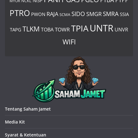
PTBA
PTPP
NISP
MYOR
NCKL
PTRO
SIDO
SMRA
RAJA
SMGR
PWON
SSIA
SCMA
UNTR
TPIA
TLKM
TOWR
TOBA
UNVR
TAPG
WIFI
Tentang Saham Jamet
Media Kit
Syarat & Ketentuan