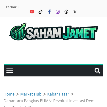
Skip
Terbaru:
to
content
Home
Market Hub
Kabar Pasar
Danantara Pangkas BUMN: Revolusi Investasi Demi