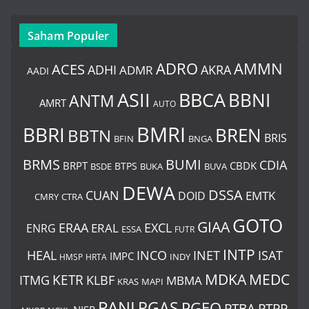
Saham Populer
ADRO
AMMN
ACES
AKRA
ADHI
ADMR
AADI
BBCA
ASII
BBNI
ANTM
AMRT
AUTO
BMRI
BBRI
BREN
BBTN
BRIS
BNGA
BFIN
BUMI
BRMS
CDIA
BRPT
CBDK
BTPS
BSDE
BUKA
BUVA
DEWA
DSSA
CUAN
EMTK
DOID
CMRY
CTRA
GOTO
GIAA
ERAA
EXCL
ERAL
ENRG
ESSA
FUTR
INTP
ISAT
HEAL
INCO
INET
IMPC
INDY
HMSP
HRTA
MDKA
MEDC
ITMG
KETR
KLBF
MBMA
KRAS
MAPI
PANI
PGAS
PGEO