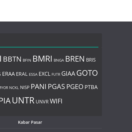
I
BMRI
BREN
BBTN
BRIS
BNGA
BFIN
GOTO
GIAA
ERAA
EXCL
ERAL
G
ESSA
FUTR
PANI
PGAS
PGEO
PTBA
NISP
MYOR
NCKL
UNTR
PIA
WIFI
UNVR
Kabar Pasar