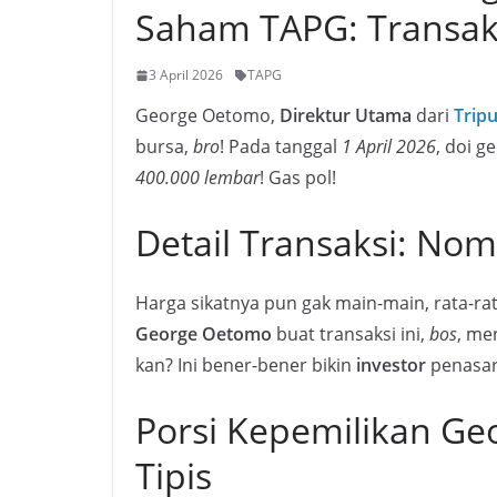
Saham TAPG: Transak
3 April 2026
TAPG
George Oetomo,
Direktur Utama
dari
Trip
bursa,
bro
! Pada tanggal
1 April 2026
, doi 
400.000 lembar
! Gas pol!
Detail Transaksi: No
Harga sikatnya pun gak main-main, rata-ra
George Oetomo
buat transaksi ini,
bos
, me
kan? Ini bener-bener bikin
investor
penasar
Porsi Kepemilikan Ge
Tipis