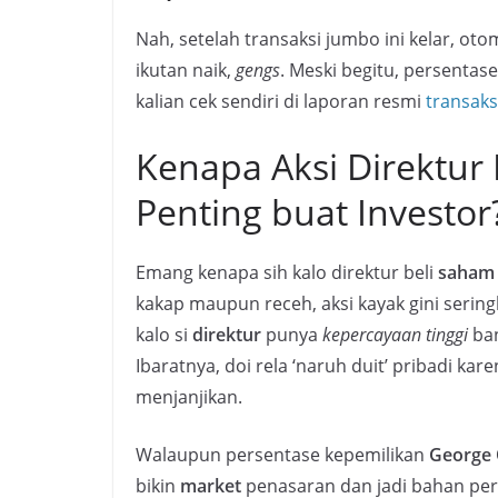
Nah, setelah transaksi jumbo ini kelar, oto
ikutan naik,
gengs
. Meski begitu, persentas
kalian cek sendiri di laporan resmi
transaksi
Kenapa Aksi Direktur
Penting buat Investor
Emang kenapa sih kalo direktur beli
saham
kakap maupun receh, aksi kayak gini seringk
kalo si
direktur
punya
kepercayaan tinggi
ban
Ibaratnya, doi rela ‘naruh duit’ pribadi kar
menjanjikan.
Walaupun persentase kepemilikan
George
bikin
market
penasaran dan jadi bahan pe