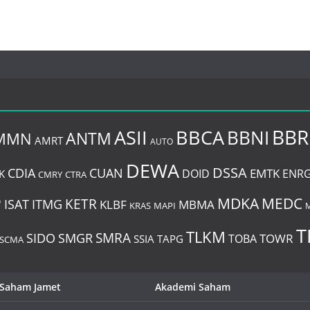
BBR
BBCA
ASII
BBNI
MMN
ANTM
AMRT
AUTO
DEWA
DSSA
CDIA
CUAN
EMTK
DOID
ENR
K
CMRY
CTRA
P
MDKA
MEDC
ITMG
KETR
ISAT
KLBF
MBMA
KRAS
MAPI
T
TLKM
SIDO
SMRA
SMGR
TOWR
TOBA
SSIA
TAPG
SCMA
 Saham Jamet
Akademi Saham