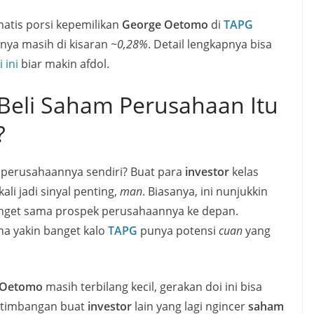
matis porsi kepemilikan
George Oetomo
di
TAPG
enya masih di kisaran
~0,28%
. Detail lengkapnya bisa
 ini
biar makin afdol.
 Beli Saham Perusahaan Itu
?
perusahaannya sendiri? Buat para
investor
kelas
ali jadi sinyal penting,
man
. Biasanya, ini nunjukkin
get sama prospek perusahaannya ke depan.
ena yakin banget kalo
TAPG
punya potensi
cuan
yang
 Oetomo
masih terbilang kecil, gerakan doi ini bisa
rtimbangan buat
investor
lain yang lagi ngincer
saham