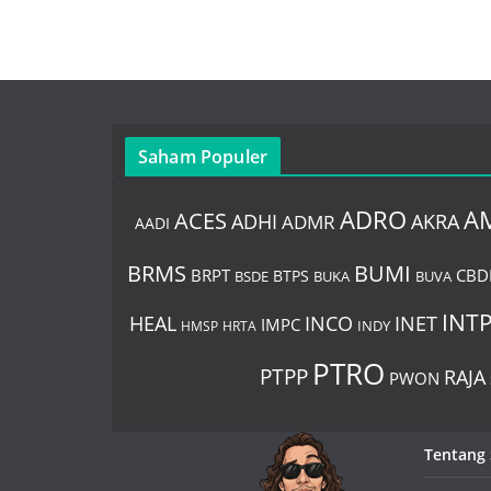
Saham Populer
ADRO
A
ACES
AKRA
ADHI
ADMR
AADI
BUMI
BRMS
BRPT
CBD
BTPS
BSDE
BUKA
BUVA
INT
HEAL
INCO
INET
IMPC
HMSP
HRTA
INDY
PTRO
PTPP
RAJA
PWON
Tentang