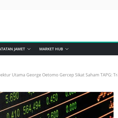
ghts Issue Sinar Mas Bikin Penasaran
sib Saham Bank, Masih Kuat Atau Mulai Goyah?
ATATAN JAMET
MARKET HUB
rektur Utama George Oetomo Gercep Sikat Saham TAPG: Tra