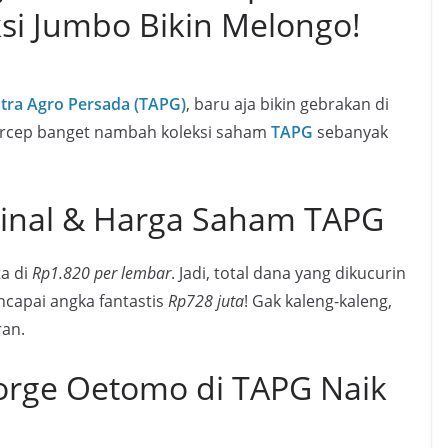
si Jumbo Bikin Melongo!
utra Agro Persada (TAPG)
, baru aja bikin gebrakan di
gercep banget nambah koleksi saham
TAPG
sebanyak
minal & Harga Saham TAPG
ta di
Rp1.820 per lembar
. Jadi, total dana yang dikucurin
ncapai angka fantastis
Rp728 juta
! Gak kaleng-kaleng,
an.
orge Oetomo di TAPG Naik