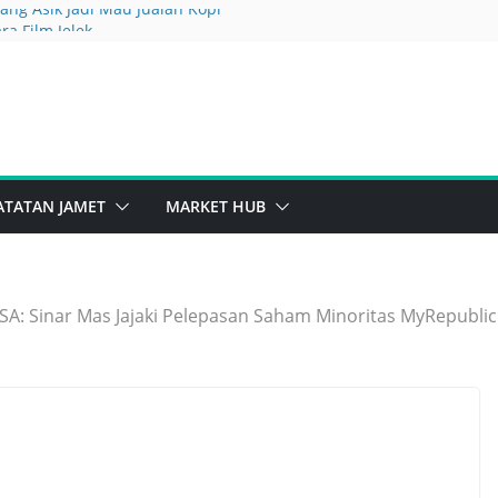
ang Asik Jadi Mau Jualan Kopi
a Film Jelek
 Ngebut Tapi Margin Dihajar Beban
ATATAN JAMET
MARKET HUB
SA: Sinar Mas Jajaki Pelepasan Saham Minoritas MyRepublic 