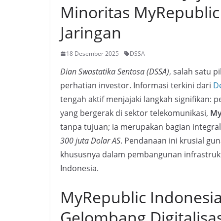
Minoritas MyRepublic
Jaringan
18 Desember 2025
DSSA
Dian Swastatika Sentosa (DSSA)
, salah satu p
perhatian investor. Informasi terkini dari
De
tengah aktif menjajaki langkah signifikan:
yang bergerak di sektor telekomunikasi,
My
tanpa tujuan; ia merupakan bagian integral
300 juta Dolar AS
. Pendanaan ini krusial gu
khususnya dalam pembangunan infrastruktur
Indonesia.
MyRepublic Indonesi
Gelombang Digitalisas