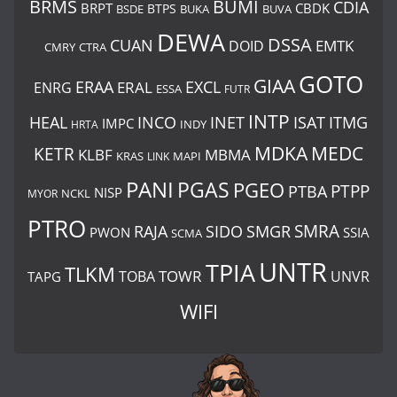
BUMI
BRMS
CDIA
BRPT
CBDK
BTPS
BSDE
BUKA
BUVA
DEWA
DSSA
CUAN
EMTK
DOID
CMRY
CTRA
GOTO
GIAA
ERAA
EXCL
ERAL
ENRG
ESSA
FUTR
INTP
ITMG
HEAL
INCO
INET
ISAT
IMPC
HRTA
INDY
MDKA
MEDC
KETR
KLBF
MBMA
KRAS
LINK
MAPI
PANI
PGAS
PGEO
PTBA
PTPP
NISP
MYOR
NCKL
PTRO
SIDO
SMRA
RAJA
SMGR
PWON
SSIA
SCMA
UNTR
TPIA
TLKM
TOWR
TOBA
UNVR
TAPG
WIFI