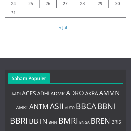
24
25
26
27
28
29
30
31
« Jul
Saham Populer
ADRO
AMMN
ACES
AKRA
ADHI
ADMR
AADI
BBCA
ASII
BBNI
ANTM
AMRT
AUTO
BBRI
BMRI
BREN
BBTN
BRIS
BNGA
BFIN