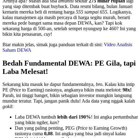
Artinya apa? Masih ada sisa
amunisi
sekitar
275 miliar rupiah
lagi
yang siap ditembak buat buyback. Data resmi bilang, bulan Januari
kemarin mereka beli di rentang harga
555 sampai 655
. Logikanya,
kalau manajemen aja masih percaya di harga segitu murah, berarti
mereka pede banget sama masa depan DEWA, kan? Tapi kok
sekarang harga di 500-an, setelah sempet nyungsep ke 460? Ini yang
bikin kita penasaran,
cuy
!
Biar makin jelas, simak juga panduan terkait di sini:
Video Analisis
Saham DEWA
Bedah Fundamental DEWA: PE Gila, tapi
Laba Melesat!
Sekarang kita masuk ke dapur fundamentalnya,
bro
. Kalau kita intip
PE (Price to Earning) rasionya, angkanya bikin mata melotot:
98x!
Parah, ini tinggi banget, bikin sebagian investor mungkin langsung
mundur teratur. Tapi, jangan panik dulu! Ada data yang nggak kalah
gokil
:
Laba DEWA tumbuh
lebih dari 190%
! Ini angka pertumbuha
yang bikin ngiler,
kan
?
Dan yang paling penting, PEG (Price to Earning Growth)
rasionya cuma
0,08
. Ini angka yang bisa jadi sinyal kalau