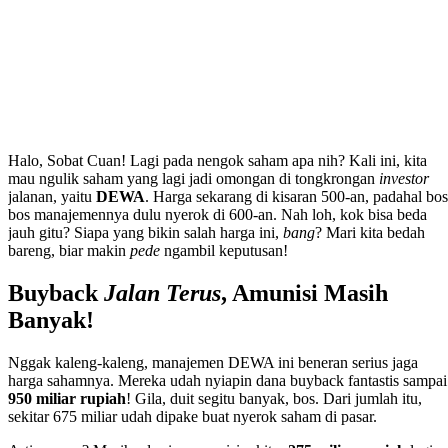
Halo, Sobat Cuan! Lagi pada nengok saham apa nih? Kali ini, kita
mau ngulik saham yang lagi jadi omongan di tongkrongan
investor
jalanan, yaitu
DEWA
. Harga sekarang di kisaran 500-an, padahal bos
bos manajemennya dulu nyerok di 600-an. Nah loh, kok bisa beda
jauh gitu? Siapa yang bikin salah harga ini,
bang
? Mari kita bedah
bareng, biar makin
pede
ngambil keputusan!
Buyback
Jalan Terus
, Amunisi Masih
Banyak!
Nggak kaleng-kaleng, manajemen DEWA ini beneran serius jaga
harga sahamnya. Mereka udah nyiapin dana buyback fantastis sampai
950 miliar rupiah
! Gila, duit segitu banyak, bos. Dari jumlah itu,
sekitar 675 miliar udah dipake buat nyerok saham di pasar.