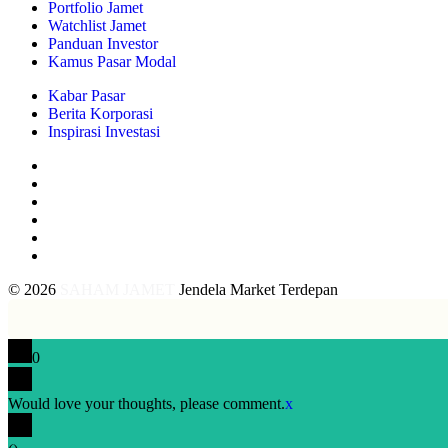
Portfolio Jamet
Watchlist Jamet
Panduan Investor
Kamus Pasar Modal
Kabar Pasar
Berita Korporasi
Inspirasi Investasi
© 2026
SAHAM JAMET
Jendela Market Terdepan
0
Would love your thoughts, please comment.
x