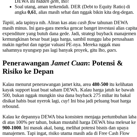
DEWA ini
hidden gem
, lho!
Soal utang, aman terkendali. DER (Debt to Equity Ratio) di
angka
0,61
, alias masih sehat dan nggak bikin kita deg-degan.
Tapiii
, ada tapinya nih. Aliran kas atau
cash flow
tahunan DEWA
masih minus. Ini gara-gara mereka gencar banget investasi alias capita
expenditure yang butuh dana gede. Jadi, strategi buyback manajemen
kemungkinan besar buat jaga harga, sambil nunggu laba perusahaan
makin ngebut dan ngejar valuasi PE-nya. Mereka nggak mau
sahamnya nyungsep pas lagi banyak proyek, gitu lho,
gaes
.
Penerawangan
Jamet Cuan
: Potensi &
Risiko ke Depan
Kalau menurut penerawangan jamet kita, area
480-500
itu kelihatan
kayak support kuat buat saham DEWA. Kalau harga jatuh ke bawah
500, bukan nggak mungkin sisa dana buyback 275 miliar itu bakal
disikat habis buat nyerok lagi,
cuy
! Ini bisa jadi peluang buat harga
rebound.
Kalau ke depannya DEWA bisa konsisten menjaga pertumbuhan laba
di atas 100% per tahun, bukan mustahil harga DEWA bisa melesat ke
900-1000
. Ini masuk akal, bang, melihat potensi bisnis dan upaya
manajemen. Tapi ingat, risiko utama masih ada di Free Cash Flow