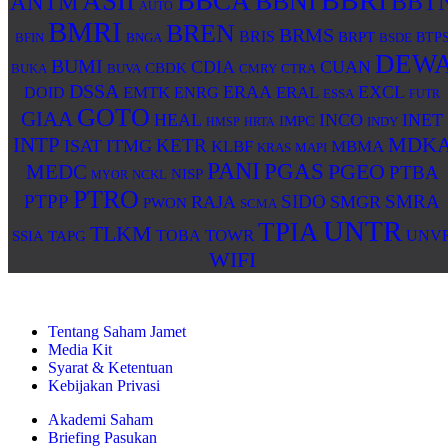
BBRI
ASII
BBCA
BBNI
BBT
ANTM
AUTO
BMRI
BREN
BRMS
BRIS
BRPT
BNGA
BSDE
BTP
BFIN
DEW
BUMI
CDIA
CUAN
CBDK
BUKA
BUVA
CMRY
CTRA
DSSA
ERAA
EXCL
EMTK
ERAL
DOID
ENRG
ESSA
FUTR
GOTO
GIAA
HEAL
INCO
INET
IMPC
INDY
HMSP
HRTA
MDK
INTP
KETR
ISAT
ITMG
KLBF
MBMA
KRAS
MAPI
PANI
PGAS
PGEO
MEDC
PTBA
NISP
MYOR
NCKL
PTRO
PTPP
SIDO
SMRA
RAJA
SMGR
PWON
SCMA
UNTR
TPIA
TLKM
TOWR
TOBA
UNV
SSIA
TAPG
WIFI
Tentang Saham Jamet
Media Kit
Syarat & Ketentuan
Kebijakan Privasi
Akademi Saham
Briefing Pasukan