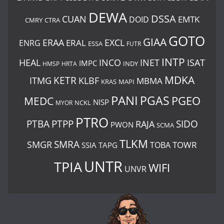
DEWA
DSSA
CUAN
EMTK
DOID
CMRY
CTRA
GOTO
GIAA
ERAA
EXCL
ERAL
ENRG
ESSA
FUTR
INTP
ISAT
HEAL
INCO
INET
IMPC
INDY
HMSP
HRTA
MDKA
ITMG
KETR
KLBF
MBMA
KRAS
MAPI
PANI
PGAS
PGEO
MEDC
NISP
MYOR
NCKL
PTRO
PTBA
PTPP
SIDO
RAJA
PWON
SCMA
TLKM
SMRA
SMGR
TOWR
TOBA
SSIA
TAPG
UNTR
TPIA
WIFI
UNVR