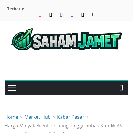
Skip
Terbaru:
to
content
Home
Market Hub
Kabar Pasar
Harga Minyak Brent Terbang Tinggi: Imbas Konflik AS-