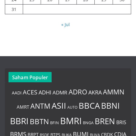
31
« Jul
Saham Populer
ADRO
AMMN
ACES
AKRA
ADHI
ADMR
AADI
BBCA
ASII
BBNI
ANTM
AMRT
AUTO
BMRI
BBRI
BREN
BBTN
BRIS
BNGA
BFIN
BUMI
BRMS
CDIA
BRPT
CBDK
BTPS
BSDE
BUKA
BUVA