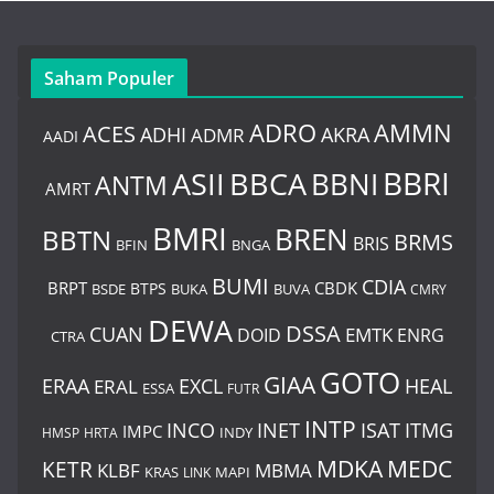
Saham Populer
ADRO
AMMN
ACES
AKRA
ADHI
ADMR
AADI
BBRI
BBCA
ASII
BBNI
ANTM
AMRT
BMRI
BREN
BBTN
BRMS
BRIS
BNGA
BFIN
BUMI
CDIA
BRPT
CBDK
BTPS
BSDE
BUKA
BUVA
CMRY
DEWA
DSSA
CUAN
EMTK
DOID
ENRG
CTRA
GOTO
GIAA
ERAA
EXCL
HEAL
ERAL
ESSA
FUTR
INTP
ITMG
INCO
INET
ISAT
IMPC
HMSP
HRTA
INDY
MDKA
MEDC
KETR
KLBF
MBMA
KRAS
LINK
MAPI