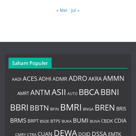
« Mei
Jul »
Saham Populer
ADRO
AMMN
ACES
AKRA
ADHI
ADMR
AADI
BBCA
ASII
BBNI
ANTM
AMRT
AUTO
BMRI
BBRI
BREN
BBTN
BRIS
BNGA
BFIN
BUMI
BRMS
CDIA
BRPT
CBDK
BTPS
BSDE
BUKA
BUVA
DEWA
DSSA
CUAN
EMTK
DOID
CMRY
CTRA