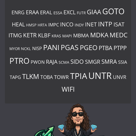
GOTO
GIAA
ERAA
EXCL
ERAL
ENRG
ESSA
FUTR
INTP
ISAT
HEAL
INCO
INET
IMPC
INDY
HMSP
HRTA
MDKA
MEDC
ITMG
KETR
KLBF
MBMA
KRAS
MAPI
PANI
PGAS
PGEO
PTBA
PTPP
NISP
MYOR
NCKL
PTRO
SIDO
SMRA
RAJA
SMGR
PWON
SSIA
SCMA
UNTR
TPIA
TLKM
TOWR
TOBA
UNVR
TAPG
WIFI