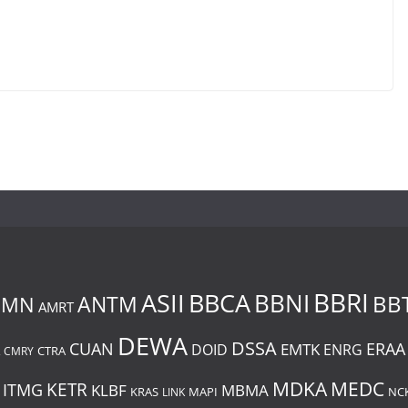
BBRI
BBCA
ASII
BBNI
BB
MMN
ANTM
AMRT
DEWA
DSSA
CUAN
ERAA
EMTK
DOID
ENRG
CMRY
CTRA
MDKA
MEDC
ITMG
KETR
KLBF
MBMA
KRAS
LINK
MAPI
NC