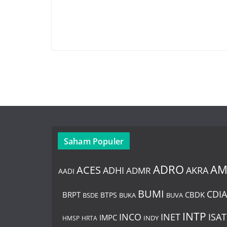
Saham Populer
ADRO
A
ACES
AKRA
ADHI
ADMR
AADI
BUMI
CDIA
BRPT
CBDK
BTPS
BSDE
BUKA
BUVA
INTP
INCO
INET
ISAT
IMPC
HMSP
HRTA
INDY