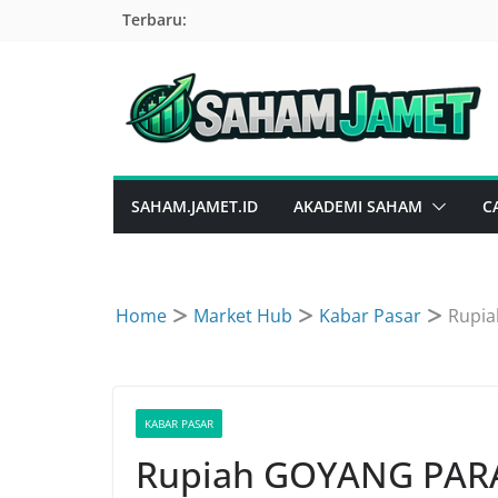
Skip
Terbaru:
to
content
SAHAM.JAMET.ID
AKADEMI SAHAM
C
Home
Market Hub
Kabar Pasar
Rupia
KABAR PASAR
Rupiah GOYANG PARAH