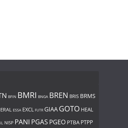
BMRI
BREN
TN
BRMS
BRIS
BNGA
BFIN
GOTO
GIAA
EXCL
HEAL
ERAL
ESSA
FUTR
PANI
PGAS
PGEO
PTBA
PTPP
NISP
KL