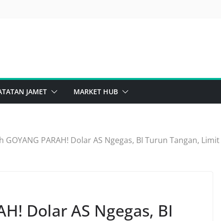
ATATAN JAMET
MARKET HUB
h GOYANG PARAH! Dolar AS Ngegas, BI Turun Tangan, Limit
! Dolar AS Ngegas, BI