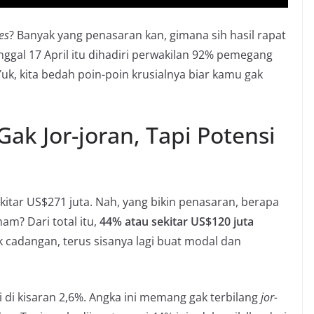
es
? Banyak yang penasaran kan, gimana sih hasil rapat
nggal 17 April itu dihadiri perwakilan 92% pemegang
Yuk, kita bedah poin-poin krusialnya biar kamu gak
ak Jor-joran, Tapi Potensi
kitar US$271 juta. Nah, yang bikin penasaran, berapa
am? Dari total itu,
44% atau sekitar US$120 juta
k cadangan, terus sisanya lagi buat modal dan
 di kisaran 2,6%. Angka ini memang gak terbilang
jor-