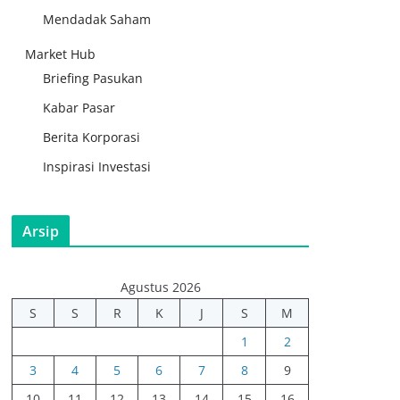
Mendadak Saham
Market Hub
Briefing Pasukan
Kabar Pasar
Berita Korporasi
Inspirasi Investasi
Arsip
Agustus 2026
S
S
R
K
J
S
M
1
2
3
4
5
6
7
8
9
10
11
12
13
14
15
16