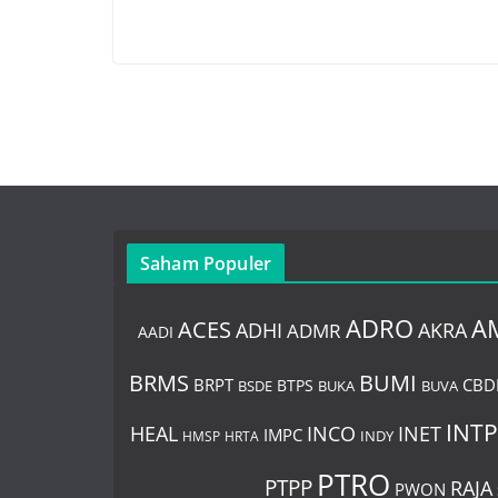
Saham Populer
ADRO
A
ACES
AKRA
ADHI
ADMR
AADI
BUMI
BRMS
BRPT
CBD
BTPS
BSDE
BUKA
BUVA
INTP
HEAL
INCO
INET
IMPC
INDY
HMSP
HRTA
PTRO
PTPP
RAJA
PWON