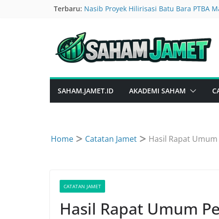
Skip
Terbaru:
Nasib Proyek Hilirisasi Batu Bara PTBA 
Update Kinerja Saham KLBF: Pendapatan
to
ERAA Bikin Gebrakan Baru, Jualan HP Kur
content
Nasib Saham CNMA Babak Belur Gara Gar
Kinerja TOWR Paruh Pertama 2026, Laba 
SAHAM.JAMET.ID
AKADEMI SAHAM
C
Home
Catatan Jamet
Hasil Rapat Umu
CATATAN JAMET
Hasil Rapat Umum 