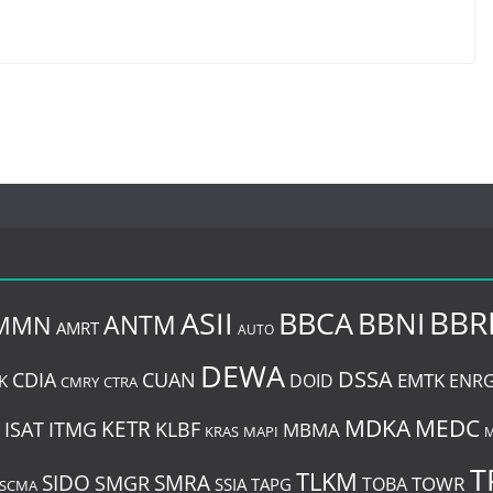
BBR
BBCA
ASII
BBNI
MMN
ANTM
AMRT
AUTO
DEWA
DSSA
CDIA
CUAN
EMTK
DOID
ENR
K
CMRY
CTRA
MDKA
MEDC
ISAT
ITMG
KETR
KLBF
MBMA
KRAS
MAPI
T
TLKM
SIDO
SMRA
SMGR
TOWR
TOBA
SSIA
TAPG
SCMA