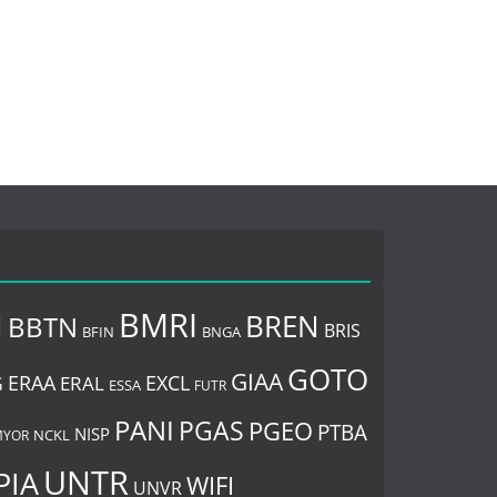
BMRI
I
BREN
BBTN
BRIS
BNGA
BFIN
GOTO
GIAA
ERAA
EXCL
ERAL
G
ESSA
FUTR
PANI
PGAS
PGEO
PTBA
NISP
MYOR
NCKL
UNTR
PIA
WIFI
UNVR