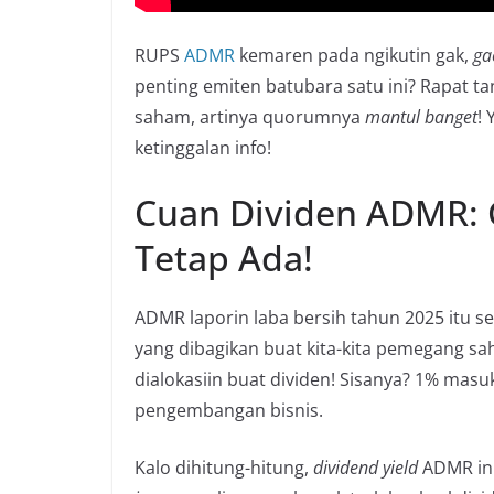
RUPS
ADMR
kemaren pada ngikutin gak,
ga
penting emiten batubara satu ini? Rapat ta
saham, artinya quorumnya
mantul banget
! 
ketinggalan info!
Cuan Dividen ADMR: G
Tetap Ada!
ADMR laporin laba bersih tahun 2025 itu se
yang dibagikan buat kita-kita pemegang sah
dialokasiin buat dividen! Sisanya? 1% masu
pengembangan bisnis.
Kalo dihitung-hitung,
dividend yield
ADMR ini