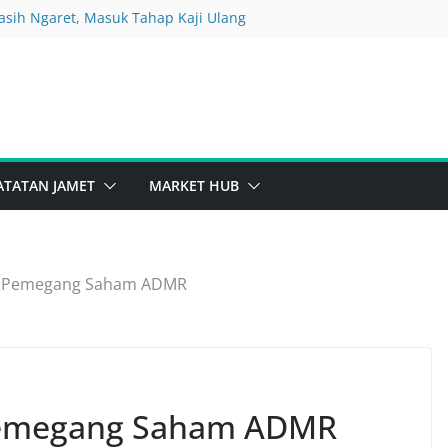
Masih Ngaret, Masuk Tahap Kaji Ulang
 Ngebut Tapi Margin Dihajar Beban
ang Asik Jadi Mau Jualan Kopi
a Film Jelek
Bersih Naik Tapi Ada yang Beda
ATATAN JAMET
MARKET HUB
m Pemegang Saham ADMR
Pemegang Saham ADMR