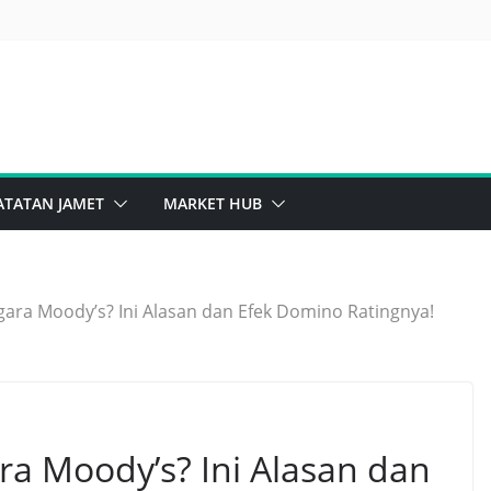
ghts Issue Sinar Mas Bikin Penasaran
sib Saham Bank, Masih Kuat Atau Mulai Goyah?
ATATAN JAMET
MARKET HUB
ara Moody’s? Ini Alasan dan Efek Domino Ratingnya!
a Moody’s? Ini Alasan dan