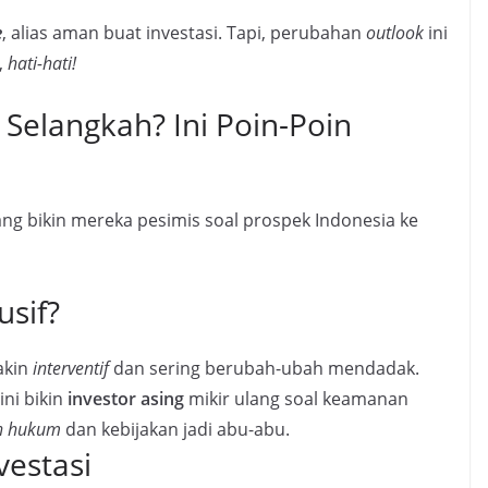
e
, alias aman buat investasi. Tapi, perubahan
outlook
ini
,
hati-hati!
elangkah? Ini Poin-Poin
ng bikin mereka pesimis soal prospek Indonesia ke
usif?
kin
interventif
dan sering berubah-ubah mendadak.
ni bikin
investor asing
mikir ulang soal keamanan
n hukum
dan kebijakan jadi abu-abu.
estasi