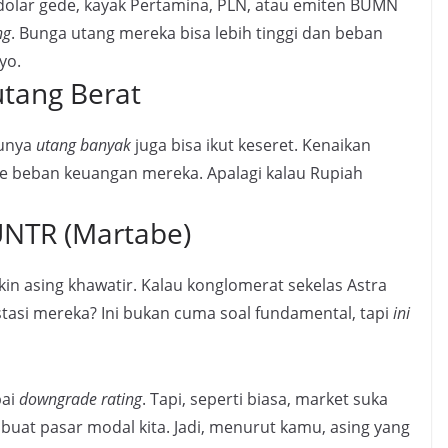
olar gede, kayak Pertamina, PLN, atau emiten BUMN
ng
. Bunga utang mereka bisa lebih tinggi dan beban
yo.
utang Berat
punya
utang banyak
juga bisa ikut keseret. Kenaikan
ke beban keuangan mereka. Apalagi kalau Rupiah
 UNTR (Martabe)
kin asing khawatir. Kalau konglomerat sekelas Astra
estasi mereka? Ini bukan cuma soal fundamental, tapi
ini
pai
downgrade rating
. Tapi, seperti biasa, market suka
i buat pasar modal kita. Jadi, menurut kamu, asing yang