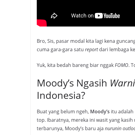
Bro, Sis, pasar modal kita lagi kena gunc
cuma gara-gara satu
report
dari lembaga ke
Yuk, kita bedah bareng biar nggak
FOMO
. 
Moody’s Ngasih
Warn
Indonesia?
Buat yang belum ngeh,
Moody’s
itu adalah
top. Ibaratnya, mereka ini wasit yang kasi
terbarunya, Moody’s baru aja
nurunin outlo