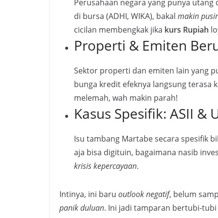
Perusahaan negara yang punya utang d
di bursa (ADHI, WIKA), bakal
makin pusi
cicilan membengkak jika
kurs Rupiah
lo
Properti & Emiten Ber
Sektor properti dan emiten lain yang 
bunga kredit efeknya langsung terasa 
melemah, wah makin parah!
Kasus Spesifik: ASII &
Isu tambang Martabe secara spesifik bi
aja bisa digituin, bagaimana nasib inv
krisis kepercayaan
.
Intinya, ini baru
outlook negatif
, belum sam
panik duluan
. Ini jadi tamparan bertubi-tub