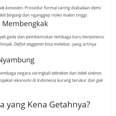
dak konsisten
. Prosedur formal sering diabaikan demi
ket bingung
dan nganggep risiko makin tinggi.
ng Membengkak
yek gede dan pembentukan lembaga baru berpotensi
lonjak.
Defisit anggaran
bisa melebar, yang artinya
 Nyambung
lembaga negara seringkali
tabrakan
dan
tidak sinkron
.
bijakan ekonomi di Indonesia kurang terukur dan
gak
ja yang Kena Getahnya?