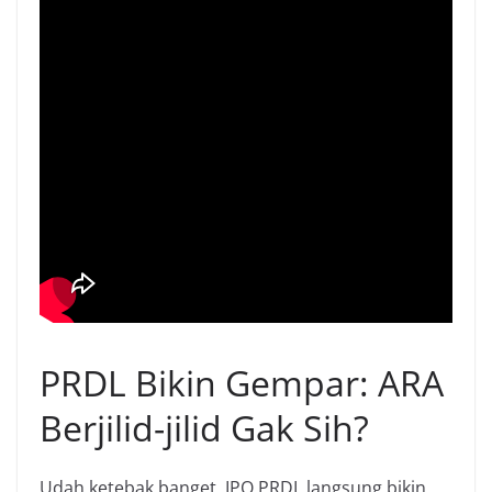
PRDL Bikin Gempar: ARA
Berjilid-jilid Gak Sih?
Udah ketebak banget, IPO PRDL langsung bikin