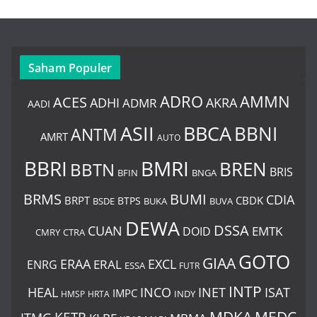
Saham Populer
ADRO
AMMN
ACES
AKRA
ADHI
ADMR
AADI
BBCA
ASII
BBNI
ANTM
AMRT
AUTO
BBRI
BMRI
BREN
BBTN
BRIS
BNGA
BFIN
BUMI
BRMS
CDIA
BRPT
CBDK
BTPS
BSDE
BUKA
BUVA
DEWA
DSSA
CUAN
EMTK
DOID
CMRY
CTRA
GOTO
GIAA
ERAA
EXCL
ERAL
ENRG
ESSA
FUTR
INTP
HEAL
INCO
INET
ISAT
IMPC
HMSP
HRTA
INDY