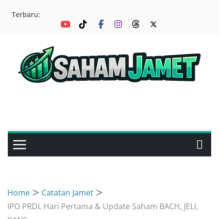
Skip
Terbaru:
to
content
Home
Catatan Jamet
IPO PRDL Hari Pertama & Update Saham BACH, JELI,