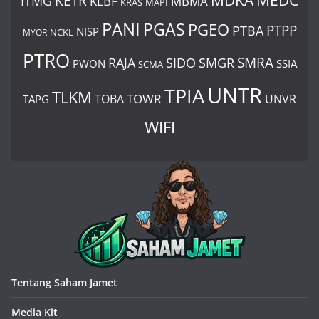
MDKA
MEDC
ITMG
KETR
KLBF
MBMA
KRAS
MAPI
PANI
PGAS
PGEO
PTBA
PTPP
NISP
MYOR
NCKL
PTRO
SIDO
SMRA
RAJA
SMGR
PWON
SSIA
SCMA
UNTR
TPIA
TLKM
TOWR
TOBA
UNVR
TAPG
WIFI
Tentang Saham Jamet
Media Kit