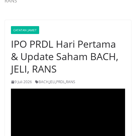
RANS
CATATAN JAMET
IPO PRDL Hari Pertama
& Update Saham BACH,
JELI, RANS
9 Juli 2026
BACH
,
JELI
,
PRDL
,
RANS