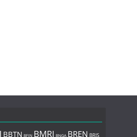
I
BMRI
BREN
BBTN
BRIS
BNGA
BFIN