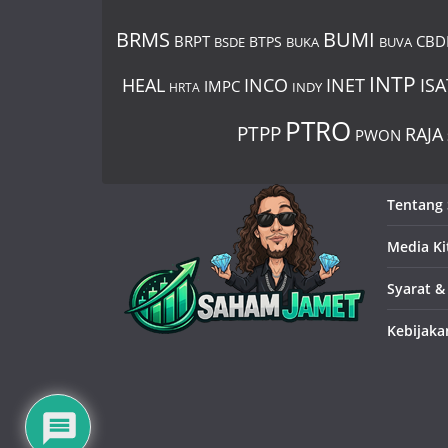
BUMI
BRMS
BRPT
CBD
BTPS
BSDE
BUKA
BUVA
INTP
HEAL
INCO
INET
ISA
IMPC
HRTA
INDY
PTRO
PTPP
RAJA
PWON
Tentang
Media Ki
Syarat &
Kebijaka