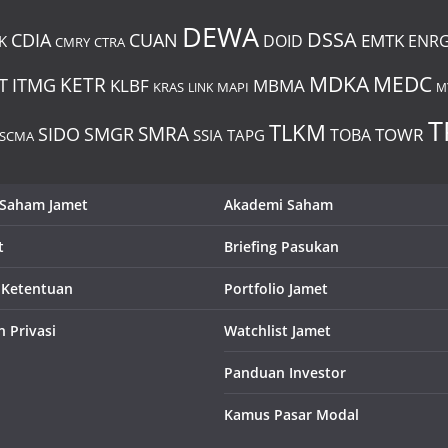
DEWA
DSSA
CDIA
CUAN
EMTK
DOID
ENR
K
CMRY
CTRA
MDKA
MEDC
ITMG
KETR
T
KLBF
MBMA
KRAS
LINK
MAPI
M
T
TLKM
SIDO
SMRA
SMGR
TOWR
TOBA
SSIA
TAPG
SCMA
 Saham Jamet
Akademi Saham
t
Briefing Pasukan
 Ketentuan
Portfolio Jamet
n Privasi
Watchlist Jamet
Panduan Investor
Kamus Pasar Modal