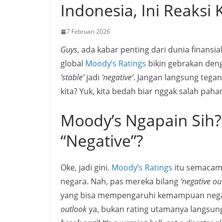
Indonesia, Ini Reaksi
7 Februari 2026
Guys
, ada kabar penting dari dunia finansia
global
Moody’s Ratings
bikin gebrakan de
‘stable’
jadi
‘negative’
. Jangan langsung tegan
kita? Yuk, kita bedah biar nggak salah paha
Moody’s Ngapain Sih?
“Negative”?
Oke, jadi gini.
Moody’s Ratings
itu semacam 
negara. Nah, pas mereka bilang
‘negative ou
yang bisa mempengaruhi kemampuan negara 
outlook
ya, bukan rating utamanya langsun