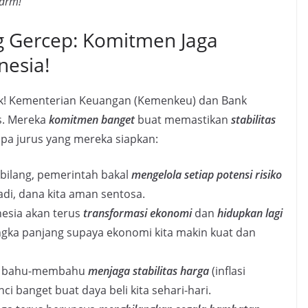
larm!
 Gercep: Komitmen Jaga
nesia!
kok! Kementerian Keuangan (Kemenkeu) dan Bank
as. Mereka
komitmen banget
buat memastikan
stabilitas
apa jurus yang mereka siapkan:
ilang, pemerintah bakal
mengelola setiap potensi risiko
adi, dana kita aman sentosa.
esia akan terus
transformasi ekonomi
dan
hidupkan lagi
jangka panjang supaya ekonomi kita makin kuat dan
I bahu-membahu
menjaga stabilitas harga
(inflasi
unci banget buat daya beli kita sehari-hari.