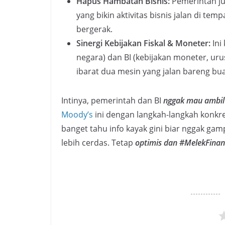
Hapus Hambatan Bisnis:
Pemerintah ju
yang bikin aktivitas bisnis jalan di t
bergerak.
Sinergi Kebijakan Fiskal & Moneter:
Ini
negara) dan BI (kebijakan moneter, ur
ibarat dua mesin yang jalan bareng bua
Intinya, pemerintah dan BI
nggak mau ambil 
Moody’s
ini dengan langkah-langkah konkret
banget tahu info kayak gini biar nggak gam
lebih cerdas. Tetap
optimis dan #MelekFinan