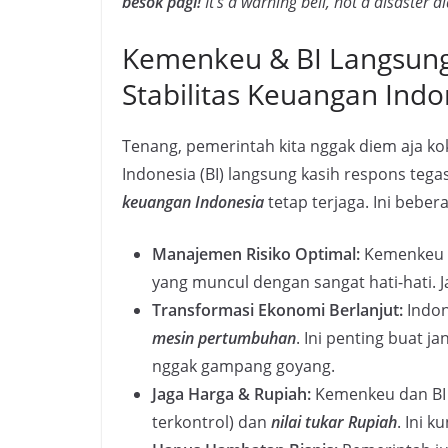
besok pagi!
It’s a warning bell, not a disaster a
Kemenkeu & BI Langsung
Stabilitas Keuangan Indo
Tenang, pemerintah kita nggak diem aja 
Indonesia (BI) langsung kasih respons teg
keuangan Indonesia
tetap terjaga. Ini beber
Manajemen Risiko Optimal:
Kemenkeu b
yang muncul dengan sangat hati-hati. J
Transformasi Ekonomi Berlanjut:
Indon
mesin pertumbuhan
. Ini penting buat 
nggak gampang goyang.
Jaga Harga & Rupiah:
Kemenkeu dan B
terkontrol) dan
nilai tukar Rupiah
. Ini k