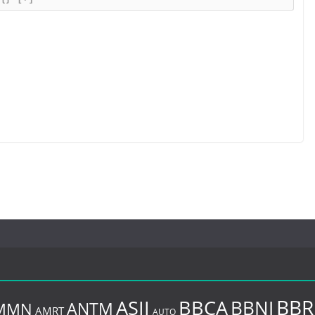
BBR
BBCA
ASII
BBNI
MMN
ANTM
AMRT
AUTO