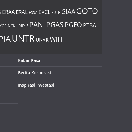
GOTO
GIAA
ERAA
EXCL
ERAL
G
ESSA
FUTR
PANI
PGAS
PGEO
PTBA
NISP
YOR
NCKL
UNTR
PIA
WIFI
UNVR
Kabar Pasar
Berita Korporasi
Inspirasi Investasi