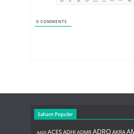
0
COMMENTS
Saham Populer
ADRO
A
ACES
AKRA
ADHI
ADMR
AADI