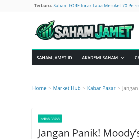
Skip
Terbaru:
Saham FORE Incar Laba Meroket 70 Pers
Logam Kompak Hijau, Emas dan Tembaga
to
Grahaprima Suksesmandiri GTRA Tarik U
content
Nasib Rights Issue CBRE Tertahan OJK, 
Nasib Saham CMRY: Margin Tergerus ta
SAHAM.JAMET.ID
AKADEMI SAHAM
C
Home
Market Hub
Kabar Pasar
Jangan
KABAR PASAR
Jangan Panik! Moody’