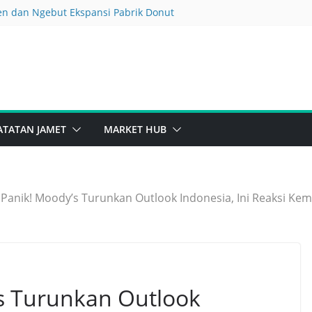
en dan Ngebut Ekspansi Pabrik Donut
 Ngamuk tapi Nikel Malah Loyo
tang Jumbo Demi Borong Truk Baru
Begini Update Barunya
pi Ada Harapan Rebound
ATATAN JAMET
MARKET HUB
 Panik! Moody’s Turunkan Outlook Indonesia, Ini Reaksi Kem
s Turunkan Outlook