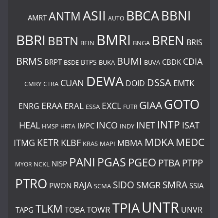
BBCA
ASII
BBNI
ANTM
AMRT
AUTO
BMRI
BBRI
BREN
BBTN
BRIS
BNGA
BFIN
BUMI
BRMS
CDIA
BRPT
CBDK
BTPS
BSDE
BUKA
BUVA
DEWA
DSSA
CUAN
EMTK
DOID
CMRY
CTRA
GOTO
GIAA
ERAA
EXCL
ERAL
ENRG
ESSA
FUTR
INTP
ISAT
HEAL
INCO
INET
IMPC
INDY
HMSP
HRTA
MDKA
MEDC
ITMG
KETR
KLBF
MBMA
KRAS
MAPI
PANI
PGAS
PGEO
PTBA
PTPP
NISP
MYOR
NCKL
PTRO
SIDO
SMRA
RAJA
SMGR
PWON
SSIA
SCMA
UNTR
TPIA
TLKM
TOWR
TOBA
UNVR
TAPG