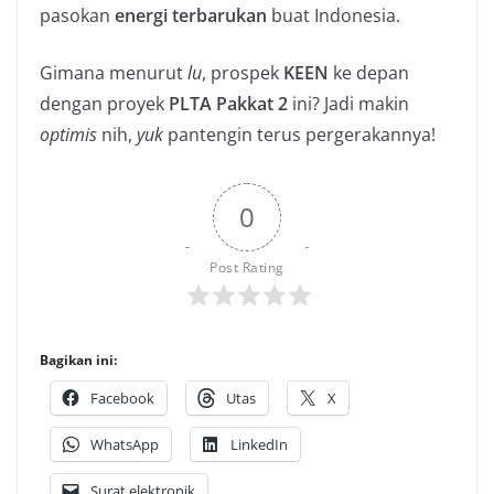
pasokan
energi terbarukan
buat Indonesia.
Gimana menurut
lu
, prospek
KEEN
ke depan
dengan proyek
PLTA Pakkat 2
ini? Jadi makin
optimis
nih,
yuk
pantengin terus pergerakannya!
0
Post Rating
Bagikan ini:
Facebook
Utas
X
WhatsApp
LinkedIn
Surat elektronik