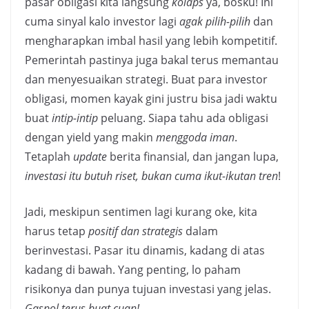
pasar obligasi kita langsung
kolaps
ya, bosku! Ini
cuma sinyal kalo investor lagi
agak pilih-pilih
dan
mengharapkan imbal hasil yang lebih kompetitif.
Pemerintah pastinya juga bakal terus memantau
dan menyesuaikan strategi. Buat para investor
obligasi, momen kayak gini justru bisa jadi waktu
buat
intip-intip
peluang. Siapa tahu ada obligasi
dengan yield yang makin
menggoda iman
.
Tetaplah
update
berita finansial, dan jangan lupa,
investasi itu butuh riset, bukan cuma ikut-ikutan tren
!
Jadi, meskipun sentimen lagi kurang oke, kita
harus tetap
positif dan strategis
dalam
berinvestasi. Pasar itu dinamis, kadang di atas
kadang di bawah. Yang penting, lo paham
risikonya dan punya tujuan investasi yang jelas.
Gaspol terus buat cuan!