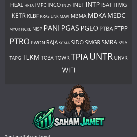
INTP
ITMG
HEAL
INCO
INET
ISAT
IMPC
HRTA
INDY
MDKA
MEDC
KETR
KLBF
MBMA
KRAS
LINK
MAPI
PANI
PGAS
PGEO
PTBA
PTPP
NISP
MYOR
NCKL
PTRO
SIDO
SMRA
RAJA
SMGR
PWON
SSIA
SCMA
UNTR
TPIA
TLKM
TOWR
TOBA
UNVR
TAPG
WIFI
Tentang Saham Jamet