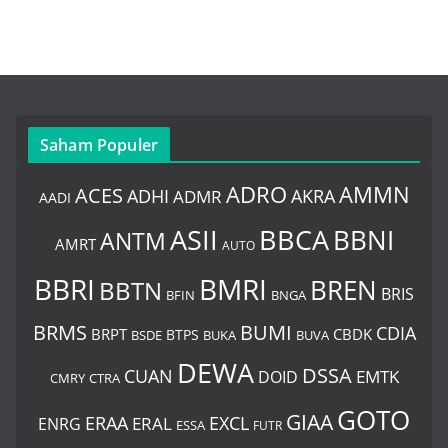
Saham Populer
ADRO
AMMN
ACES
AKRA
ADHI
ADMR
AADI
BBCA
ASII
BBNI
ANTM
AMRT
AUTO
BBRI
BMRI
BREN
BBTN
BRIS
BNGA
BFIN
BUMI
BRMS
CDIA
BRPT
CBDK
BTPS
BSDE
BUKA
BUVA
DEWA
DSSA
CUAN
EMTK
DOID
CMRY
CTRA
GOTO
GIAA
ERAA
EXCL
ERAL
ENRG
ESSA
FUTR