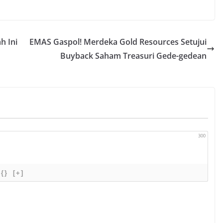
i mengubah peta
 hunian terjangkau.
ikarang, siap
t pembangunan
h Ini
EMAS Gaspol! Merdeka Gold Resources Setujui
8 tower rumah susun
i bukan sekadar
Buyback Saham Treasuri Gede-gedean
300
{}
[+]