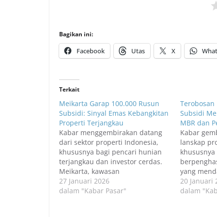
Bagikan ini:
Facebook
Utas
X
What
Terkait
Meikarta Garap 100.000 Rusun
Terobosan 
Subsidi: Sinyal Emas Kebangkitan
Subsidi Mei
Properti Terjangkau
MBR dan Pe
Kabar menggembirakan datang
Kabar gemb
dari sektor properti Indonesia,
lanskap pro
khususnya bagi pencari hunian
khususnya 
terjangkau dan investor cerdas.
berpenghas
Meikarta, kawasan
yang mend
pengembangan ambisius di
27 Januari 2026
layak. Kem
20 Januari
Cikarang, siap menyambut
dalam "Kabar Pasar"
dan Kawas
dalam "Kab
pembangunan 100.000 unit
baru-baru
rumah susun subsidi. Proyek
sebuah lan