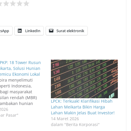
sApp
LinkedIn
Surat elektronik
PKP: 18 Tower Rusun
karta, Solusi Hunian
micu Ekonomi Lokal
ira menyelimuti
perti Indonesia,
bagi masyarakat
ilan rendah (MBR)
LPCK: Terkuak! Klarifikasi Hibah
ambakan hunian
Lahan Meikarta Bikin Harga
enterian Perumahan
 2026
Lahan Makin Jelas Buat Investor!
an Permukiman (PKP)
ar Pasar"
14 Maret 2026
 ini mengumumkan
dalam "Berita Korporasi"
gkah strategis yang