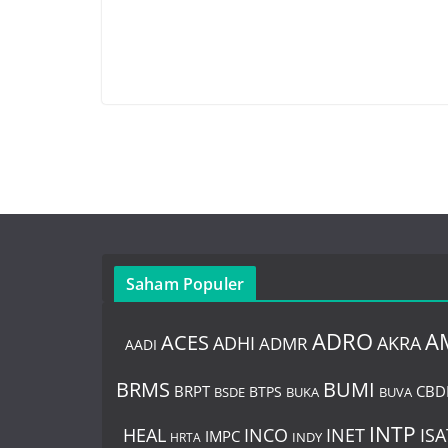
Saham Populer
ADRO
A
ACES
AKRA
ADHI
ADMR
AADI
BUMI
BRMS
BRPT
CBD
BTPS
BSDE
BUKA
BUVA
INTP
HEAL
INCO
INET
ISA
IMPC
HRTA
INDY