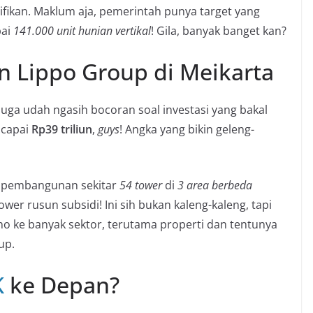
nifikan. Maklum aja, pemerintah punya target yang
pai
141.000 unit hunian vertikal
! Gila, banyak banget kan?
n Lippo Group di Meikarta
a udah ngasih bocoran soal investasi yang bakal
ncapai
Rp39 triliun
,
guys
! Angka yang bikin geleng-
ng pembangunan sekitar
54 tower
di
3 area berbeda
tower rusun subsidi! Ini sih bukan kaleng-kaleng, tapi
o ke banyak sektor, terutama properti dan tentunya
up.
K
ke Depan?