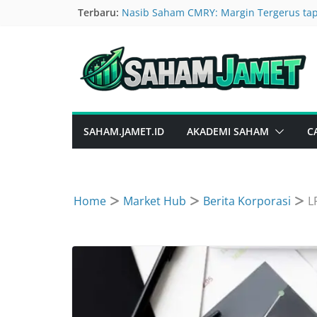
Skip
Terbaru:
Nasib Saham CMRY: Margin Tergerus ta
Danantara: Rencana IPO BUMN
to
Logam Kompak Hijau, Emas dan Tembaga
content
Grahaprima Suksesmandiri GTRA Tarik U
Nasib Rights Issue CBRE Tertahan OJK, 
SAHAM.JAMET.ID
AKADEMI SAHAM
C
Home
Market Hub
Berita Korporasi
L