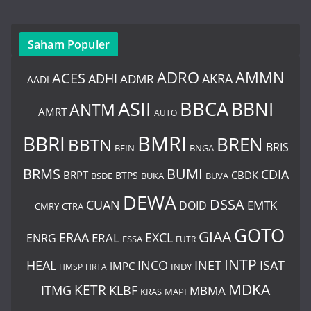
Saham Populer
ADRO
AMMN
ACES
AKRA
ADHI
ADMR
AADI
BBCA
ASII
BBNI
ANTM
AMRT
AUTO
BMRI
BBRI
BREN
BBTN
BRIS
BNGA
BFIN
BUMI
BRMS
CDIA
BRPT
CBDK
BTPS
BSDE
BUKA
BUVA
DEWA
DSSA
CUAN
EMTK
DOID
CMRY
CTRA
GOTO
GIAA
ERAA
EXCL
ERAL
ENRG
ESSA
FUTR
INTP
ISAT
HEAL
INCO
INET
IMPC
INDY
HMSP
HRTA
MDKA
ITMG
KETR
KLBF
MBMA
KRAS
MAPI