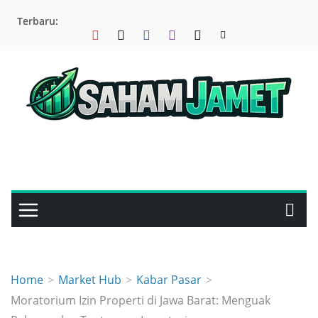
Skip
Terbaru:
to
content
Home
Market Hub
Kabar Pasar
Moratorium Izin Properti di Jawa Barat: Menguak