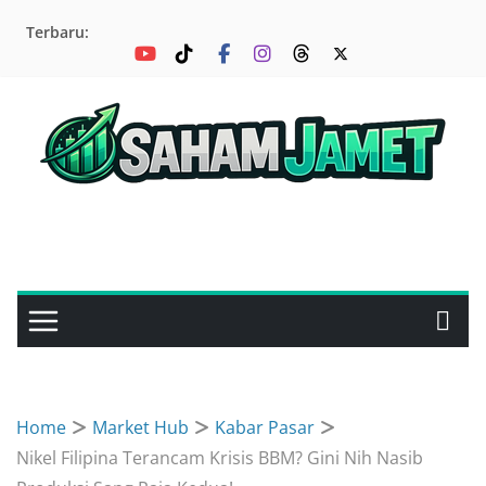
Skip
Terbaru:
to
content
Home
Market Hub
Kabar Pasar
Nikel Filipina Terancam Krisis BBM? Gini Nih Nasib