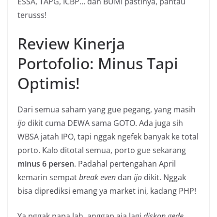
ESSA, TAPG, ICBP… dan BUMI pastinya, pantau
terusss!
Review Kinerja
Portofolio: Minus Tapi
Optimis!
Dari semua saham yang gue pegang, yang masih
ijo
dikit cuma DEWA sama GOTO. Ada juga sih
WBSA jatah IPO, tapi nggak ngefek banyak ke total
porto. Kalo ditotal semua, porto gue sekarang
minus 6 persen
. Padahal pertengahan April
kemarin sempat
break even
dan
ijo
dikit. Nggak
bisa diprediksi emang ya market ini, kadang PHP!
Ya nggak papa lah, anggap aja lagi
diskon gede