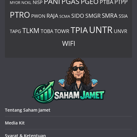
PANI
PGAS
PGEO
PTBA
PTPP
NISP
MYOR
NCKL
PTRO
SIDO
SMRA
RAJA
SMGR
PWON
SSIA
SCMA
UNTR
TPIA
TLKM
TOWR
TOBA
UNVR
TAPG
WIFI
Tentang Saham Jamet
Media Kit
Syarat & Ketentuan