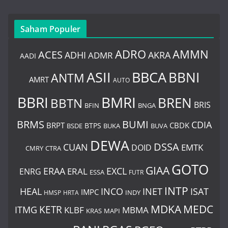
Saham Populer
ADRO
AMMN
ACES
AKRA
ADHI
ADMR
AADI
BBCA
ASII
BBNI
ANTM
AMRT
AUTO
BBRI
BMRI
BREN
BBTN
BRIS
BNGA
BFIN
BUMI
BRMS
CDIA
BRPT
CBDK
BTPS
BSDE
BUKA
BUVA
DEWA
DSSA
CUAN
EMTK
DOID
CMRY
CTRA
GOTO
GIAA
ERAA
EXCL
ERAL
ENRG
ESSA
FUTR
INTP
HEAL
INCO
INET
ISAT
IMPC
HMSP
HRTA
INDY
MDKA
MEDC
ITMG
KETR
KLBF
MBMA
KRAS
MAPI