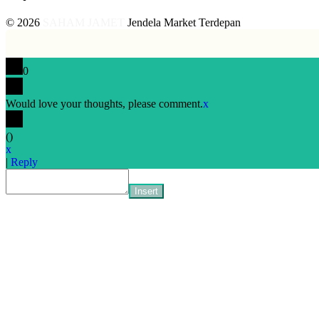
© 2026
SAHAM JAMET
Jendela Market Terdepan
0
Would love your thoughts, please comment.
x
(
)
x
|
Reply
Insert