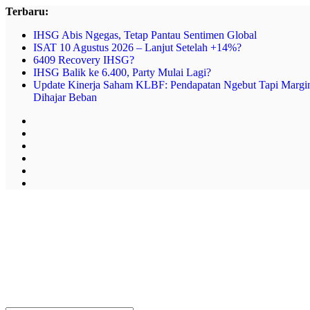
Skip
Terbaru:
to
IHSG Abis Ngegas, Tetap Pantau Sentimen Global
content
ISAT 10 Agustus 2026 – Lanjut Setelah +14%?
6409 Recovery IHSG?
IHSG Balik ke 6.400, Party Mulai Lagi?
Update Kinerja Saham KLBF: Pendapatan Ngebut Tapi Margi
Dihajar Beban