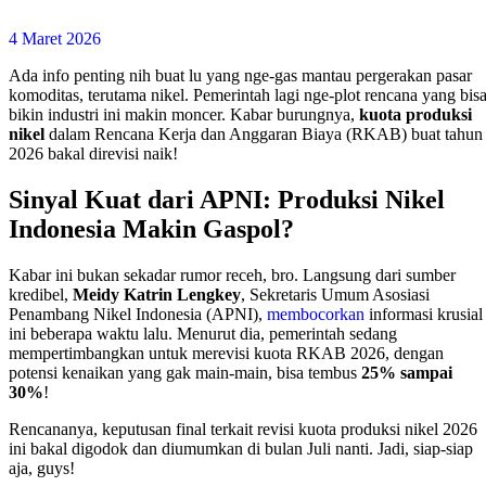
4 Maret 2026
Ada info penting nih buat lu yang nge-gas mantau pergerakan pasar
komoditas, terutama nikel. Pemerintah lagi nge-plot rencana yang bis
bikin industri ini makin moncer. Kabar burungnya,
kuota produksi
nikel
dalam Rencana Kerja dan Anggaran Biaya (RKAB) buat tahun
2026 bakal direvisi naik!
Sinyal Kuat dari APNI: Produksi Nikel
Indonesia Makin Gaspol?
Kabar ini bukan sekadar rumor receh, bro. Langsung dari sumber
kredibel,
Meidy Katrin Lengkey
, Sekretaris Umum Asosiasi
Penambang Nikel Indonesia (APNI),
membocorkan
informasi krusial
ini beberapa waktu lalu. Menurut dia, pemerintah sedang
mempertimbangkan untuk merevisi kuota RKAB 2026, dengan
potensi kenaikan yang gak main-main, bisa tembus
25% sampai
30%
!
Rencananya, keputusan final terkait revisi kuota produksi nikel 2026
ini bakal digodok dan diumumkan di bulan Juli nanti. Jadi, siap-siap
aja, guys!