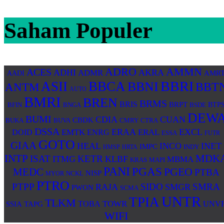
Saham Populer
ADRO
AMMN
ACES
ADHI
AKRA
ADMR
AMR
AADI
BBRI
ASII
BBCA
BBNI
BBT
ANTM
AUTO
BMRI
BREN
BRMS
BRIS
BRPT
BNGA
BSDE
BTP
BFIN
DEW
BUMI
CDIA
CUAN
CBDK
BUKA
BUVA
CMRY
CTRA
DSSA
ERAA
EXCL
EMTK
ERAL
DOID
ENRG
ESSA
FUTR
GOTO
GIAA
HEAL
INCO
INET
IMPC
INDY
HMSP
HRTA
MDK
INTP
ISAT
KETR
ITMG
KLBF
MBMA
KRAS
MAPI
PANI
PGAS
PGEO
MEDC
PTBA
NISP
MYOR
NCKL
PTRO
PTPP
SIDO
SMRA
RAJA
SMGR
PWON
SCMA
UNTR
TPIA
TLKM
TOWR
TOBA
UNV
SSIA
TAPG
WIFI