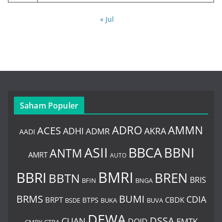
« Jul
Saham Populer
ADRO
AMMN
ACES
AKRA
ADHI
ADMR
AADI
BBCA
ASII
BBNI
ANTM
AMRT
AUTO
BMRI
BBRI
BREN
BBTN
BRIS
BNGA
BFIN
BUMI
BRMS
CDIA
BRPT
CBDK
BTPS
BSDE
BUKA
BUVA
DEWA
DSSA
CUAN
EMTK
DOID