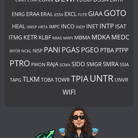
CMRY
CTRA
GOTO
GIAA
ERAA
EXCL
ERAL
ENRG
ESSA
FUTR
INTP
ISAT
HEAL
INCO
INET
IMPC
INDY
HMSP
HRTA
MDKA
MEDC
ITMG
KETR
KLBF
MBMA
KRAS
MAPI
PANI
PGAS
PGEO
PTBA
PTPP
NISP
MYOR
NCKL
PTRO
SIDO
SMRA
RAJA
SMGR
PWON
SSIA
SCMA
UNTR
TPIA
TLKM
TOWR
TOBA
UNVR
TAPG
WIFI