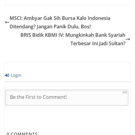
ini menyoroti performa
impresif dari target
lifting minyak bumi
MSCI: Ambyar Gak Sih Bursa Kalo Indonesia
Indonesia untuk tahun
Ditendang? Jangan Panik Dulu, Bos!
2025. Pencapaian ini
menjadi sinyal positif
BRIS Bidik KBMI IV: Mungkinkah Bank Syariah
bagi ketahanan energi
Terbesar Ini Jadi Sultan?
dan prospek investasi
di Tanah Air. Namun,
sektor gas bumi masih
menghadapi…
Login
300
0
COMMENTS