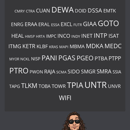
DEWA
DSSA
CUAN
EMTK
DOID
CMRY
CTRA
GOTO
GIAA
ERAA
EXCL
ERAL
ENRG
ESSA
FUTR
INTP
HEAL
INCO
INET
ISAT
IMPC
HMSP
HRTA
INDY
MDKA
MEDC
ITMG
KETR
KLBF
MBMA
KRAS
MAPI
PANI
PGAS
PGEO
PTBA
PTPP
NISP
MYOR
NCKL
PTRO
SIDO
SMRA
RAJA
SMGR
PWON
SSIA
SCMA
UNTR
TPIA
TLKM
TOWR
TOBA
UNVR
TAPG
WIFI