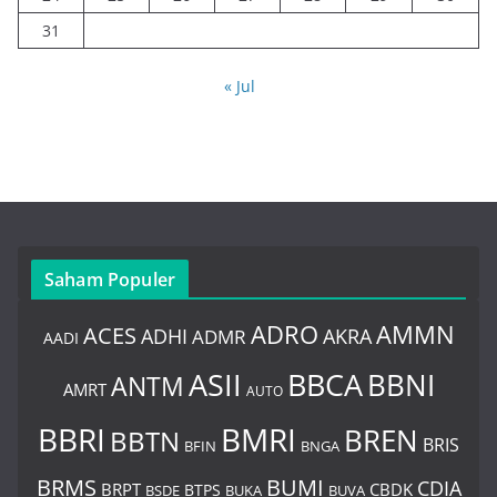
31
« Jul
Saham Populer
ADRO
AMMN
ACES
AKRA
ADHI
ADMR
AADI
BBCA
ASII
BBNI
ANTM
AMRT
AUTO
BBRI
BMRI
BREN
BBTN
BRIS
BNGA
BFIN
BUMI
BRMS
CDIA
BRPT
CBDK
BTPS
BSDE
BUKA
BUVA