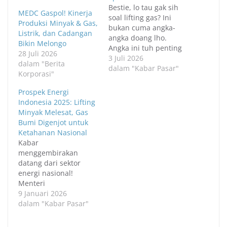
Bestie, lo tau gak sih
MEDC Gaspol! Kinerja
soal lifting gas? Ini
Produksi Minyak & Gas,
bukan cuma angka-
Listrik, dan Cadangan
angka doang lho.
Bikin Melongo
Angka ini tuh penting
28 Juli 2026
banget buat masa
3 Juli 2026
dalam "Berita
depan energi dan duit
dalam "Kabar Pasar"
Korporasi"
negara kita.
Khususnya, target
Prospek Energi
APBN 2026 yang lagi
Indonesia 2025: Lifting
jadi obrolan hangat.
Minyak Melesat, Gas
Yuk, kita bedah
Bumi Digenjot untuk
bareng, biar lo gak
Ketahanan Nasional
ketinggalan info
Kabar
penting! Apa Sih Lifting
menggembirakan
Migas…
datang dari sektor
energi nasional!
Menteri
Investasi/Kepala Badan
9 Januari 2026
Koordinasi Penanaman
dalam "Kabar Pasar"
Modal (BKPM), Bahlil
Lahadalia, baru-baru