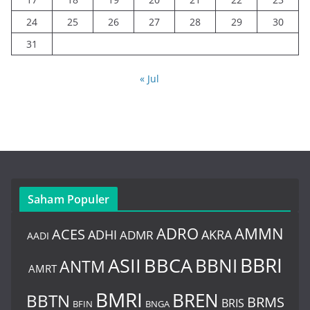
24
25
26
27
28
29
30
31
« Jul
Saham Populer
ADRO
AMMN
ACES
AKRA
ADHI
ADMR
AADI
BBRI
BBCA
ASII
BBNI
ANTM
AMRT
BMRI
BREN
BBTN
BRMS
BRIS
BNGA
BFIN