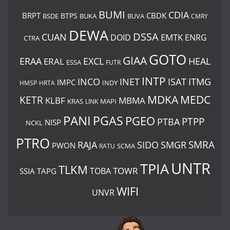
BUMI
CDIA
BRPT
CBDK
BTPS
BSDE
BUKA
BUVA
CMRY
DEWA
DSSA
CUAN
EMTK
DOID
ENRG
CTRA
GOTO
GIAA
ERAA
EXCL
HEAL
ERAL
ESSA
FUTR
INTP
ITMG
INCO
INET
ISAT
IMPC
HMSP
HRTA
INDY
MDKA
MEDC
KETR
KLBF
MBMA
KRAS
LINK
MAPI
PANI
PGAS
PGEO
PTBA
PTPP
NISP
NCKL
PTRO
SIDO
SMRA
RAJA
SMGR
PWON
SCMA
RATU
UNTR
TPIA
TLKM
TOWR
TOBA
SSIA
TAPG
WIFI
UNVR