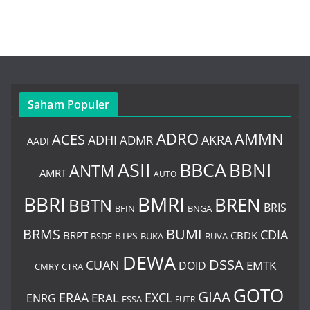
Saham Populer
ADRO
AMMN
ACES
AKRA
ADHI
ADMR
AADI
BBCA
ASII
BBNI
ANTM
AMRT
AUTO
BBRI
BMRI
BREN
BBTN
BRIS
BNGA
BFIN
BUMI
BRMS
CDIA
BRPT
CBDK
BTPS
BSDE
BUKA
BUVA
DEWA
DSSA
CUAN
EMTK
DOID
CMRY
CTRA
GOTO
GIAA
ERAA
EXCL
ERAL
ENRG
ESSA
FUTR