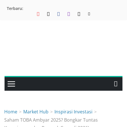
Skip
Terbaru:
to
content
Home
Market Hub
Inspirasi Investasi
Saham TOBA Ambyar 2025? Bongkar Tuntas