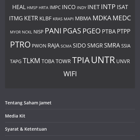
INTP
HEAL
INCO
INET
ISAT
IMPC
HMSP
HRTA
INDY
MDKA
MEDC
ITMG
KETR
KLBF
MBMA
KRAS
MAPI
PANI
PGAS
PGEO
PTBA
PTPP
NISP
MYOR
NCKL
PTRO
SIDO
SMRA
RAJA
SMGR
PWON
SSIA
SCMA
UNTR
TPIA
TLKM
TOWR
TOBA
UNVR
TAPG
WIFI
Tentang Saham Jamet
Media Kit
Syarat & Ketentuan