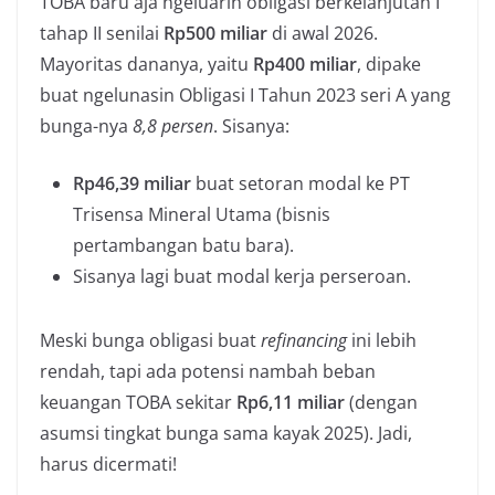
TOBA baru aja ngeluarin obligasi berkelanjutan I
tahap II senilai
Rp500 miliar
di awal 2026.
Mayoritas dananya, yaitu
Rp400 miliar
, dipake
buat ngelunasin Obligasi I Tahun 2023 seri A yang
bunga-nya
8,8 persen
. Sisanya:
Rp46,39 miliar
buat setoran modal ke PT
Trisensa Mineral Utama (bisnis
pertambangan batu bara).
Sisanya lagi buat modal kerja perseroan.
Meski bunga obligasi buat
refinancing
ini lebih
rendah, tapi ada potensi nambah beban
keuangan TOBA sekitar
Rp6,11 miliar
(dengan
asumsi tingkat bunga sama kayak 2025). Jadi,
harus dicermati!