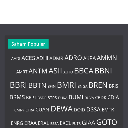
Saham Populer
ADRO
AMMN
ACES
AKRA
ADHI
ADMR
AADI
BBCA
ASII
BBNI
ANTM
AMRT
AUTO
BBRI
BMRI
BREN
BBTN
BRIS
BNGA
BFIN
BUMI
BRMS
CDIA
BRPT
CBDK
BTPS
BSDE
BUKA
BUVA
DEWA
DSSA
CUAN
EMTK
DOID
CMRY
CTRA
GOTO
GIAA
ERAA
EXCL
ERAL
ENRG
ESSA
FUTR