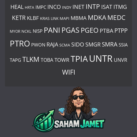
INTP
ITMG
HEAL
INCO
INET
ISAT
IMPC
HRTA
INDY
MDKA
MEDC
KETR
KLBF
MBMA
KRAS
LINK
MAPI
PANI
PGAS
PGEO
PTBA
PTPP
NISP
MYOR
NCKL
PTRO
SIDO
SMRA
RAJA
SMGR
PWON
SSIA
SCMA
UNTR
TPIA
TLKM
TOWR
TOBA
UNVR
TAPG
WIFI