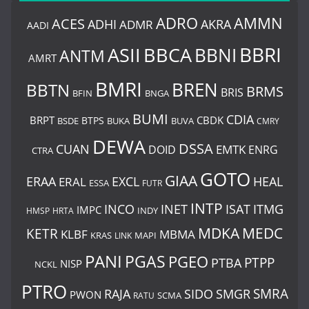
ADRO
AMMN
ACES
AKRA
ADHI
ADMR
AADI
BBRI
BBCA
ASII
BBNI
ANTM
AMRT
BMRI
BREN
BBTN
BRMS
BRIS
BNGA
BFIN
BUMI
CDIA
BRPT
CBDK
BTPS
BSDE
BUKA
BUVA
CMRY
DEWA
DSSA
CUAN
EMTK
DOID
ENRG
CTRA
GOTO
GIAA
ERAA
EXCL
HEAL
ERAL
ESSA
FUTR
INTP
ITMG
INCO
INET
ISAT
IMPC
HMSP
HRTA
INDY
MDKA
MEDC
KETR
KLBF
MBMA
KRAS
LINK
MAPI
PANI
PGAS
PGEO
PTBA
PTPP
NISP
NCKL
PTRO
SIDO
SMRA
RAJA
SMGR
PWON
SCMA
RATU