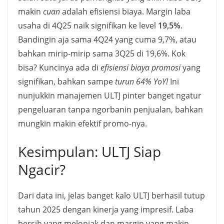
makin
cuan
adalah efisiensi biaya. Margin laba
usaha di 4Q25 naik signifikan ke level
19,5%
.
Bandingin aja sama 4Q24 yang cuma 9,7%, atau
bahkan mirip-mirip sama 3Q25 di 19,6%. Kok
bisa? Kuncinya ada di
efisiensi biaya promosi
yang
signifikan, bahkan sampe
turun 64% YoY!
Ini
nunjukkin manajemen ULTJ pinter banget ngatur
pengeluaran tanpa ngorbanin penjualan, bahkan
mungkin makin efektif promo-nya.
Kesimpulan: ULTJ Siap
Ngacir?
Dari data ini, jelas banget kalo ULTJ berhasil tutup
tahun 2025 dengan kinerja yang impresif. Laba
bersih yang melonjak dan margin yang makin