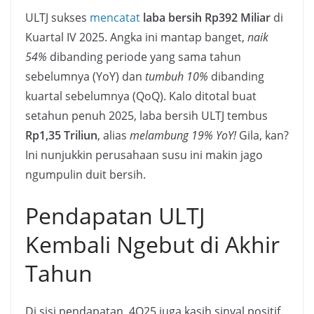
ULTJ sukses
mencatat
laba bersih Rp392 Miliar
di
Kuartal IV 2025. Angka ini mantap banget,
naik
54%
dibanding periode yang sama tahun
sebelumnya (YoY) dan
tumbuh 10%
dibanding
kuartal sebelumnya (QoQ). Kalo ditotal buat
setahun penuh 2025, laba bersih ULTJ tembus
Rp1,35 Triliun
, alias
melambung 19% YoY!
Gila, kan?
Ini nunjukkin perusahaan susu ini makin jago
ngumpulin duit bersih.
Pendapatan ULTJ
Kembali Ngebut di Akhir
Tahun
Di sisi pendapatan, 4Q25 juga kasih sinyal positif.