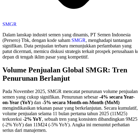
SMGR
Dalam lanskap industri semen yang dinamis, PT Semen Indonesia
(Persero) Tbk, dengan kode saham
SMGR
, menghadapi tantangan
signifikan. Data penjualan terbaru menunjukkan perlambatan yang
patut dicermati, memicu diskusi strategis terkait prospek perusahaan k
depan di tengah iklim pasar yang kompetitif.
Volume Penjualan Global SMGR: Tren
Penurunan Berlanjut
Pada November 2025, SMGR mencatat penurunan volume penjualan
semen yang cukup signifikan. Penurunan sebesar
-4% secara Year-
on-Year (YoY)
dan
-5% secara Month-on-Month (MoM)
mengindikasikan tekanan pasar yang berkelanjutan. Secara kumulatif,
volume penjualan selama 11 bulan pertama tahun 2025 (11M25)
terkoreksi
-2% YoY
, sebuah tren yang konsisten dibandingkan 9M25
(-2% YoY) dan 11M24 (-5% YoY). Angka ini menuntut perhatian
serius dari manajemen.