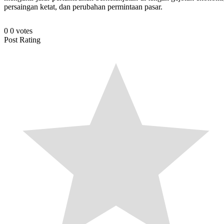
persaingan ketat, dan perubahan permintaan pasar.
0
0
votes
Post Rating