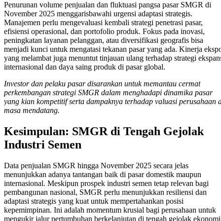
Penurunan volume penjualan dan fluktuasi pangsa pasar SMGR di
November 2025 menggarisbawahi urgensi adaptasi strategis.
Manajemen perlu mengevaluasi kembali strategi penetrasi pasar,
efisiensi operasional, dan portofolio produk. Fokus pada inovasi,
peningkatan layanan pelanggan, atau diversifikasi geografis bisa
menjadi kunci untuk mengatasi tekanan pasar yang ada. Kinerja eksp
yang melambat juga menuntut tinjauan ulang terhadap strategi ekspan
internasional dan daya saing produk di pasar global.
Investor dan pelaku pasar disarankan untuk memantau cermat
perkembangan strategi SMGR dalam menghadapi dinamika pasar
yang kian kompetitif serta dampaknya terhadap valuasi perusahaan d
masa mendatang.
Kesimpulan: SMGR di Tengah Gejolak
Industri Semen
Data penjualan SMGR hingga November 2025 secara jelas
menunjukkan adanya tantangan baik di pasar domestik maupun
internasional. Meskipun prospek industri semen tetap relevan bagi
pembangunan nasional, SMGR perlu menunjukkan resiliensi dan
adaptasi strategis yang kuat untuk mempertahankan posisi
kepemimpinan. Ini adalah momentum krusial bagi perusahaan untuk
mengukir jalur pertumbuhan berkelanjutan di tengah gejolak ekonomi