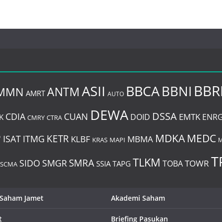
BBR
BBCA
ASII
BBNI
MMN
ANTM
AMRT
AUTO
DEWA
DSSA
CDIA
CUAN
EMTK
DOID
ENR
K
CMRY
CTRA
P
MDKA
MEDC
ITMG
KETR
ISAT
KLBF
MBMA
KRAS
MAPI
M
T
TLKM
SIDO
SMRA
SMGR
TOWR
TOBA
SSIA
TAPG
SCMA
 Saham Jamet
Akademi Saham
t
Briefing Pasukan