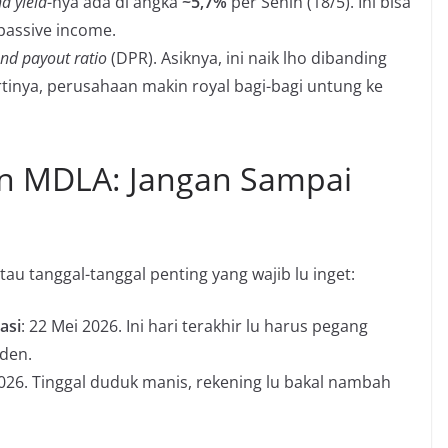
d yield
-nya ada di angka
~5,7%
per Senin (18/5). Ini bisa
passive income.
end payout ratio
(DPR). Asiknya, ini naik lho dibanding
tinya, perusahaan makin royal bagi-bagi untung ke
en MDLA: Jangan Sampai
h tau tanggal-tanggal penting yang wajib lu inget:
asi
: 22 Mei 2026. Ini hari terakhir lu harus pegang
iden.
 2026. Tinggal duduk manis, rekening lu bakal nambah