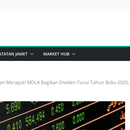
ghts Issue Sinar Mas Bikin Penasaran
asib Saham Bank, Masih Kuat Atau Mulai Goyah?
ATATAN JAMET
MARKET HUB
an Merapat! MDLA Bagikan Dividen Tunai Tahun Buku 2025, 