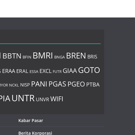
I
BMRI
BREN
BBTN
BRIS
BNGA
BFIN
GOTO
GIAA
ERAA
EXCL
ERAL
G
ESSA
FUTR
PANI
PGAS
PGEO
PTBA
NISP
YOR
NCKL
UNTR
PIA
WIFI
UNVR
Kabar Pasar
Berita Korporasi