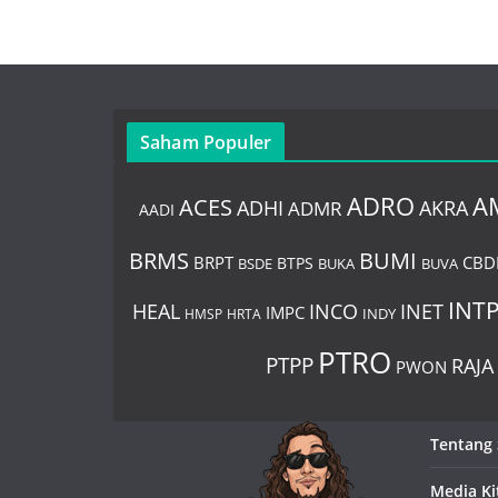
Saham Populer
ADRO
A
ACES
AKRA
ADHI
ADMR
AADI
BUMI
BRMS
BRPT
CBD
BTPS
BSDE
BUKA
BUVA
INT
HEAL
INCO
INET
IMPC
HMSP
HRTA
INDY
PTRO
PTPP
RAJA
PWON
Tentang
Media Ki