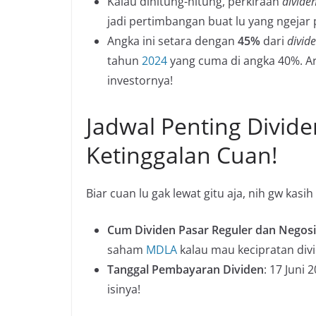
Kalau dihitung-hitung, perkiraan
dividen
jadi pertimbangan buat lu yang ngejar 
Angka ini setara dengan
45%
dari
divid
tahun
2024
yang cuma di angka 40%. Ar
investornya!
Jadwal Penting Divid
Ketinggalan Cuan!
Biar cuan lu gak lewat gitu aja, nih gw kasi
Cum Dividen Pasar Reguler dan Negosi
saham
MDLA
kalau mau kecipratan div
Tanggal Pembayaran Dividen
: 17 Juni
isinya!