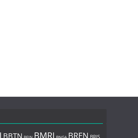
I
BMRI
BREN
BBTN
BRIS
BNGA
BFIN