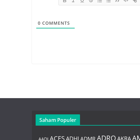
0
COMMENTS
Saham Populer
ADRO
A
ACES
AKRA
ADHI
ADMR
AADI