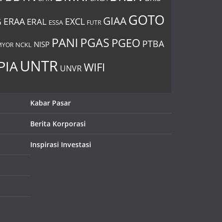
GOTO
GIAA
ERAA
EXCL
ERAL
G
ESSA
FUTR
PANI
PGAS
PGEO
PTBA
NISP
MYOR
NCKL
UNTR
PIA
WIFI
UNVR
Kabar Pasar
Berita Korporasi
Inspirasi Investasi