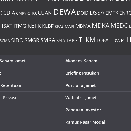
DEWA
DSSA
CDIA
CUAN
EMTK
DOID
ENR
K
CMRY
CTRA
P
MDKA
MEDC
ITMG
KETR
ISAT
KLBF
MBMA
KRAS
MAPI
T
TLKM
SIDO
SMRA
SMGR
TOWR
TOBA
SSIA
TAPG
SCMA
 Saham Jamet
Akademi Saham
t
Briefing Pasukan
 Ketentuan
Portfolio Jamet
n Privasi
Watchlist Jamet
Panduan Investor
Kamus Pasar Modal