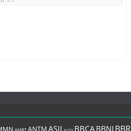
BBR
BBCA
ASII
BBNI
MMN
ANTM
AMRT
AUTO