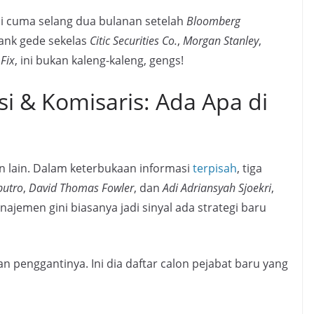
 cuma selang dua bulanan setelah
Bloomberg
ank gede sekelas
Citic Securities Co.
,
Morgan Stanley
,
.
Fix
, ini bukan kaleng-kaleng, gengs!
i & Komisaris: Ada Apa di
tan lain. Dalam keterbukaan informasi
terpisah
, tiga
putro
,
David Thomas Fowler
, dan
Adi Adriansyah Sjoekri
,
emen gini biasanya jadi sinyal ada strategi baru
 penggantinya. Ini dia daftar calon pejabat baru yang