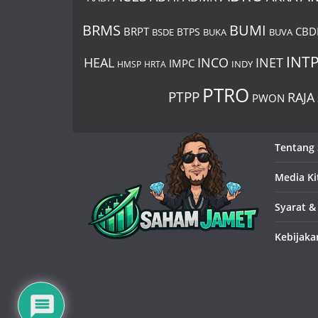
BUMI
BRMS
BRPT
CBD
BTPS
BSDE
BUKA
BUVA
INT
HEAL
INCO
INET
IMPC
HMSP
HRTA
INDY
PTRO
PTPP
RAJA
PWON
Tentang
Media Ki
Syarat &
Kebijaka