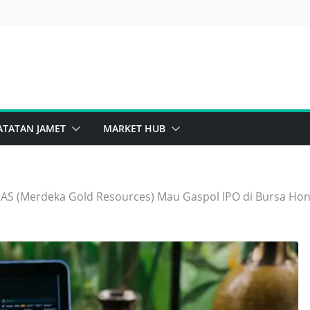
ghts Issue Sinar Mas Bikin Penasaran
sib Saham Bank, Masih Kuat Atau Mulai Goyah?
ATATAN JAMET
MARKET HUB
AS (Merdeka Gold Resources) Mau Gaspol IPO di Bursa Ho