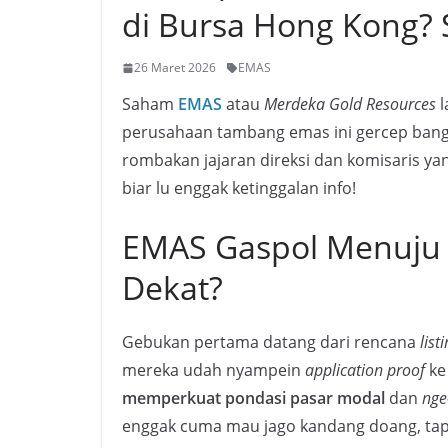
di Bursa Hong Kong?
26 Maret 2026
EMAS
Saham
EMAS
atau
Merdeka Gold Resources
l
perusahaan tambang emas ini gercep bange
rombakan jajaran direksi dan komisaris yan
biar lu enggak ketinggalan info!
EMAS Gaspol Menuju 
Dekat?
Gebukan pertama datang dari rencana
list
mereka udah nyampein
application proof
ke
memperkuat pondasi pasar modal
dan
nge
enggak cuma mau jago kandang doang, tapi 