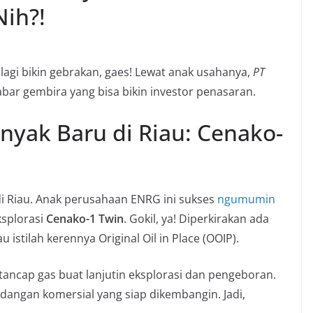
Nih?!
lagi bikin gebrakan, gaes! Lewat anak usahanya,
PT
abar gembira yang bisa bikin investor penasaran.
yak Baru di Riau: Cenako-
i Riau. Anak perusahaan ENRG ini sukses
ngumumin
splorasi
Cenako-1 Twin
. Gokil, ya! Diperkirakan ada
au istilah kerennya
Original Oil in Place (OOIP)
.
tancap gas buat lanjutin eksplorasi dan pengeboran.
adangan komersial yang siap dikembangin. Jadi,