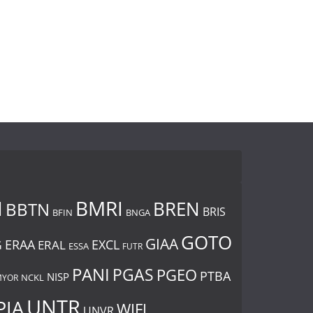
I
BMRI
BREN
BBTN
BRIS
BNGA
BFIN
GOTO
GIAA
ERAA
EXCL
ERAL
G
ESSA
FUTR
PANI
PGAS
PGEO
PTBA
NISP
YOR
NCKL
UNTR
PIA
WIFI
UNVR