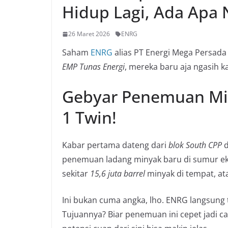
Hidup Lagi, Ada Apa 
26 Maret 2026
ENRG
Saham
ENRG
alias PT Energi Mega Persada 
EMP Tunas Energi
, mereka baru aja ngasih k
Gebyar Penemuan Min
1 Twin!
Kabar pertama dateng dari
blok South CPP
d
penemuan ladang minyak baru di sumur ek
sekitar
15,6 juta barrel
minyak di tempat, at
Ini bukan cuma angka, lho. ENRG langsung 
Tujuannya? Biar penemuan ini cepet jadi c