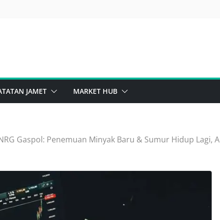
ATATAN JAMET
MARKET HUB
NRG Gaspol: Penemuan Minyak Baru & Sumur Hidup Lagi, A