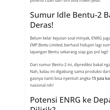
potensi
cuan
dari sini bisa makin jelas.
Sumur Idle Bentu-2 Ba
Deras!
Belum kelar kejutan soal minyak, ENRG juga
EMP Bentu Limited
, berhasil hidupin lagi sum
lapangan Bentu sekarang siap
gas pol
lagi!
Dari sumur Bentu-2 ini, diprediksi bakal nga
Nah, kalau ini digabung sama produksi dari
gasnya nanti bisa nyentuh angka
15 juta ka
nasional nih!
Potensi ENRG ke Dep
Dilirik?