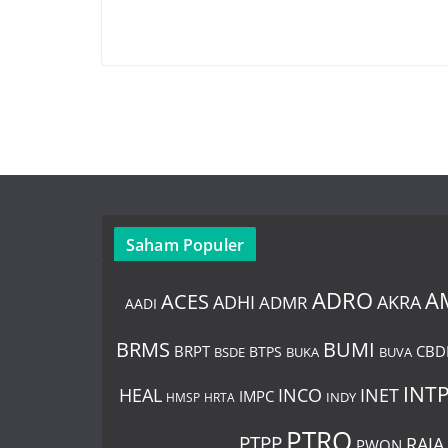
Saham Populer
ADRO
A
ACES
AKRA
ADHI
ADMR
AADI
BUMI
BRMS
BRPT
CBD
BTPS
BSDE
BUKA
BUVA
INT
HEAL
INCO
INET
IMPC
HMSP
HRTA
INDY
PTRO
PTPP
RAJA
PWON