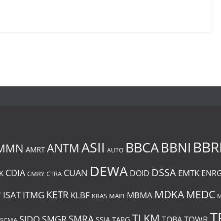
BBR
BBCA
ASII
BBNI
MMN
ANTM
AMRT
AUTO
DEWA
DSSA
CDIA
CUAN
EMTK
DOID
ENR
K
CMRY
CTRA
P
MDKA
MEDC
ITMG
KETR
ISAT
KLBF
MBMA
KRAS
MAPI
M
T
TLKM
SIDO
SMRA
SMGR
TOWR
TOBA
SSIA
TAPG
SCMA