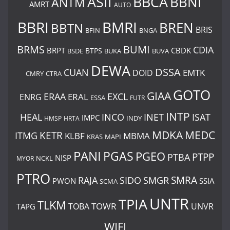
BBCA
ASII
BBNI
ANTM
AMRT
AUTO
BBRI
BMRI
BREN
BBTN
BRIS
BNGA
BFIN
BUMI
BRMS
CDIA
BRPT
CBDK
BTPS
BSDE
BUKA
BUVA
DEWA
DSSA
CUAN
EMTK
DOID
CMRY
CTRA
GOTO
GIAA
ERAA
EXCL
ERAL
ENRG
ESSA
FUTR
INTP
HEAL
INCO
INET
ISAT
IMPC
HMSP
HRTA
INDY
MDKA
MEDC
ITMG
KETR
KLBF
MBMA
KRAS
MAPI
PANI
PGAS
PGEO
PTBA
PTPP
NISP
MYOR
NCKL
PTRO
SIDO
SMRA
RAJA
SMGR
PWON
SSIA
SCMA
UNTR
TPIA
TLKM
TOWR
TOBA
UNVR
TAPG
WIFI