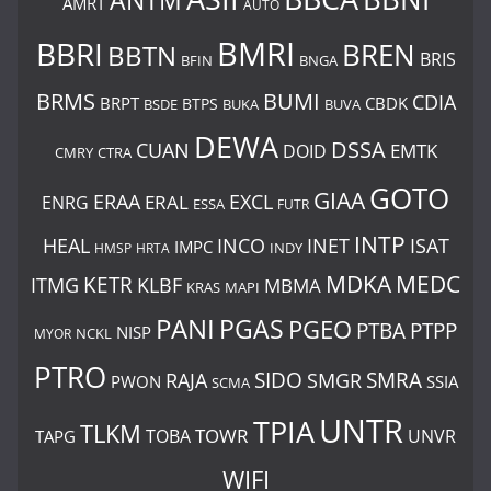
ANTM
AMRT
AUTO
BMRI
BBRI
BREN
BBTN
BRIS
BNGA
BFIN
BUMI
BRMS
CDIA
BRPT
CBDK
BTPS
BSDE
BUKA
BUVA
DEWA
DSSA
CUAN
EMTK
DOID
CMRY
CTRA
GOTO
GIAA
ERAA
EXCL
ERAL
ENRG
ESSA
FUTR
INTP
ISAT
HEAL
INCO
INET
IMPC
INDY
HMSP
HRTA
MDKA
MEDC
ITMG
KETR
KLBF
MBMA
KRAS
MAPI
PANI
PGAS
PGEO
PTBA
PTPP
NISP
MYOR
NCKL
PTRO
SIDO
SMRA
RAJA
SMGR
PWON
SSIA
SCMA
UNTR
TPIA
TLKM
TOWR
TOBA
UNVR
TAPG
WIFI