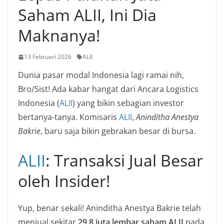
Saham ALII, Ini Dia
Maknanya!
13 Februari 2026
ALII
Dunia pasar modal Indonesia lagi ramai nih,
Bro/Sist! Ada kabar hangat dari Ancara Logistics
Indonesia (
ALII
) yang bikin sebagian investor
bertanya-tanya. Komisaris
ALII
,
Aninditha Anestya
Bakrie
, baru saja bikin gebrakan besar di bursa.
ALII
: Transaksi Jual Besar
oleh Insider!
Yup, benar sekali! Aninditha Anestya Bakrie telah
menjual sekitar
29,8 juta lembar saham ALII
pada