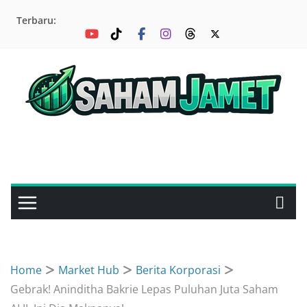
Skip
Terbaru:
to
content
Home
Market Hub
Berita Korporasi
Gebrak! Aninditha Bakrie Lepas Puluhan Juta Saham