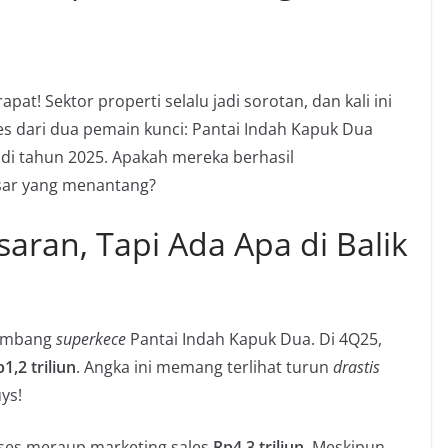
at! Sektor properti selalu jadi sorotan, dan kali ini
s dari dua pemain kunci: Pantai Indah Kapuk Dua
 di tahun 2025. Apakah mereka berhasil
sar yang menantang?
saran, Tapi Ada Apa di Balik
embang
superkece
Pantai Indah Kapuk Dua. Di 4Q25,
1,2 triliun
. Angka ini memang terlihat turun
drastis
uys!
ses meraup marketing sales
Rp4,3 triliun
. Meskipun