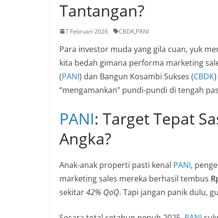
Tantangan?
7 Februari 2026
CBDK
,
PANI
Para investor muda yang gila cuan, yuk merap
kita bedah gimana performa marketing sale
(
PANI
) dan Bangun Kosambi Sukses (
CBDK
)
“mengamankan” pundi-pundi di tengah pa
PANI
: Target Tepat Sa
Angka?
Anak-anak properti pasti kenal
PANI
, peng
marketing sales mereka berhasil tembus
Rp
sekitar
42% QoQ
. Tapi jangan panik dulu, g
Secara total setahun penuh 2025,
PANI
suk