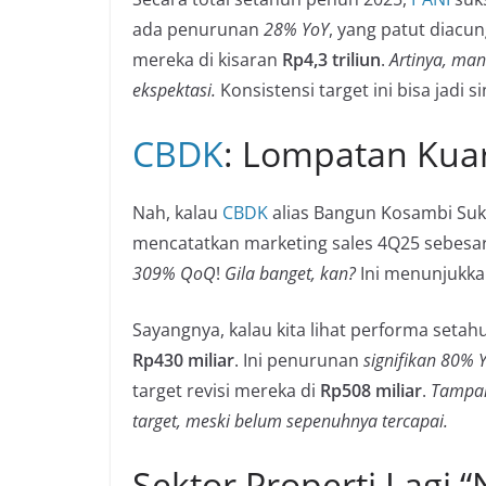
ada penurunan
28% YoY
, yang patut diacun
mereka di kisaran
Rp4,3 triliun
.
Artinya, man
ekspektasi.
Konsistensi target ini bisa jadi s
CBDK
: Lompatan Kua
Nah, kalau
CBDK
alias Bangun Kosambi Suks
mencatatkan marketing sales 4Q25 sebesa
309% QoQ
!
Gila banget, kan?
Ini menunjukkan
Sayangnya, kalau kita lihat performa seta
Rp430 miliar
. Ini penurunan
signifikan 80% 
target revisi mereka di
Rp508 miliar
.
Tampak
target, meski belum sepenuhnya tercapai.
Sektor Properti Lagi