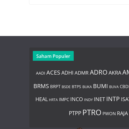
Saham Populer
ADRO
A
ACES
AKRA
ADHI
ADMR
AADI
BUMI
BRMS
BRPT
CBD
BTPS
BSDE
BUKA
BUVA
INTP
HEAL
INCO
INET
ISA
IMPC
HRTA
INDY
PTRO
PTPP
RAJA
PWON