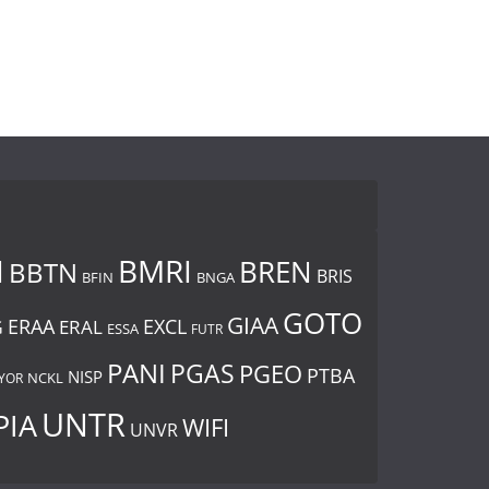
I
BMRI
BREN
BBTN
BRIS
BNGA
BFIN
GOTO
GIAA
ERAA
EXCL
ERAL
G
ESSA
FUTR
PANI
PGAS
PGEO
PTBA
NISP
YOR
NCKL
UNTR
PIA
WIFI
UNVR