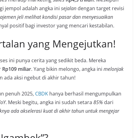
gi jempol adalah angka ini
sejalan
dengan target revisi
ajemen jeli melihat kondisi pasar dan menyesuaikan
inyal positif bagi investor yang mencari kestabilan.
rtalan yang Mengejutkan!
es ini punya cerita yang sedikit beda. Mereka
r
Rp109 miliar
. Yang bikin melongo, angka ini
melonjak
 ada aksi ngebut di akhir tahun!
hun penuh 2025,
CBDK
hanya berhasil mengumpulkan
YoY
. Meski begitu, angka ini sudah setara
85%
dari
nya ada akselerasi kuat di akhir tahun untuk mengejar
 “Ngambek”?