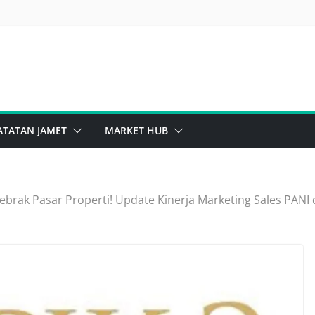
ATATAN JAMET
MARKET HUB
ebrak Pasar Properti! Update Kinerja Marketing Sales PAN