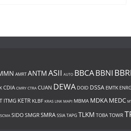
BBR
BBCA
ASII
BBNI
MMN
ANTM
AMRT
AUTO
DEWA
DSSA
CDIA
CUAN
EMTK
DOID
ENR
K
CMRY
CTRA
MDKA
MEDC
ITMG
KETR
T
KLBF
MBMA
KRAS
LINK
MAPI
M
T
TLKM
SIDO
SMRA
SMGR
TOWR
TOBA
SSIA
TAPG
SCMA