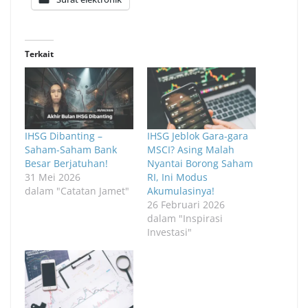
Terkait
IHSG Dibanting –
IHSG Jeblok Gara-gara
Saham-Saham Bank
MSCI? Asing Malah
Besar Berjatuhan!
Nyantai Borong Saham
31 Mei 2026
RI, Ini Modus
dalam "Catatan Jamet"
Akumulasinya!
26 Februari 2026
dalam "Inspirasi
Investasi"