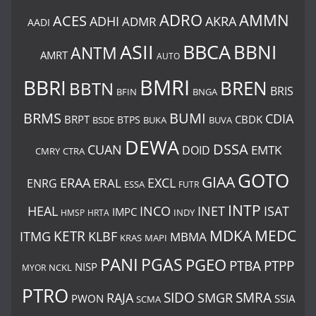
ADRO
AMMN
ACES
AKRA
ADHI
ADMR
AADI
BBCA
ASII
BBNI
ANTM
AMRT
AUTO
BMRI
BBRI
BREN
BBTN
BRIS
BNGA
BFIN
BUMI
BRMS
CDIA
BRPT
CBDK
BTPS
BSDE
BUKA
BUVA
DEWA
DSSA
CUAN
EMTK
DOID
CMRY
CTRA
GOTO
GIAA
ERAA
EXCL
ERAL
ENRG
ESSA
FUTR
INTP
ISAT
HEAL
INCO
INET
IMPC
INDY
HMSP
HRTA
MDKA
MEDC
ITMG
KETR
KLBF
MBMA
KRAS
MAPI
PANI
PGAS
PGEO
PTBA
PTPP
NISP
MYOR
NCKL
PTRO
SIDO
SMRA
RAJA
SMGR
PWON
SSIA
SCMA