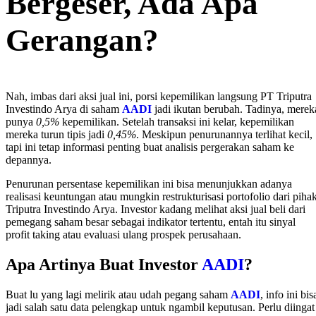
Bergeser, Ada Apa
Gerangan?
Nah, imbas dari aksi jual ini, porsi kepemilikan langsung PT Triputra
Investindo Arya di saham
AADI
jadi ikutan berubah. Tadinya, merek
punya
0,5%
kepemilikan. Setelah transaksi ini kelar, kepemilikan
mereka turun tipis jadi
0,45%
. Meskipun penurunannya terlihat kecil,
tapi ini tetap informasi penting buat analisis pergerakan saham ke
depannya.
Penurunan persentase kepemilikan ini bisa menunjukkan adanya
realisasi keuntungan atau mungkin restrukturisasi portofolio dari piha
Triputra Investindo Arya. Investor kadang melihat aksi jual beli dari
pemegang saham besar sebagai indikator tertentu, entah itu sinyal
profit taking atau evaluasi ulang prospek perusahaan.
Apa Artinya Buat Investor
AADI
?
Buat lu yang lagi melirik atau udah pegang saham
AADI
, info ini bis
jadi salah satu data pelengkap untuk ngambil keputusan. Perlu diingat