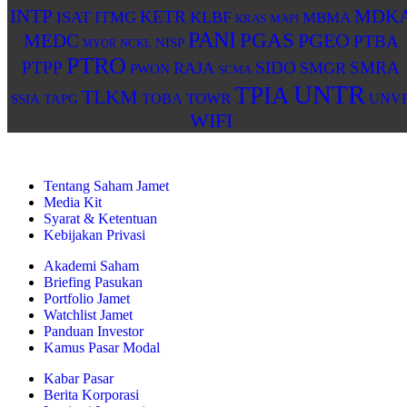
MDK
INTP
KETR
ISAT
ITMG
KLBF
MBMA
KRAS
MAPI
PANI
PGAS
PGEO
MEDC
PTBA
NISP
MYOR
NCKL
PTRO
PTPP
SIDO
SMRA
RAJA
SMGR
PWON
SCMA
UNTR
TPIA
TLKM
TOWR
TOBA
UNV
SSIA
TAPG
WIFI
Tentang Saham Jamet
Media Kit
Syarat & Ketentuan
Kebijakan Privasi
Akademi Saham
Briefing Pasukan
Portfolio Jamet
Watchlist Jamet
Panduan Investor
Kamus Pasar Modal
Kabar Pasar
Berita Korporasi