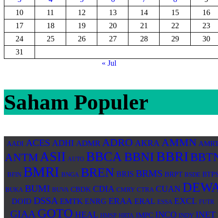
10
11
12
13
14
15
16
17
18
19
20
21
22
23
24
25
26
27
28
29
30
31
« Jul
Saham Populer
ADRO
AMMN
ACES
ADHI
AKRA
ADMR
AMR
AADI
BBRI
ASII
BBCA
BBNI
BBT
ANTM
AUTO
BMRI
BREN
BRMS
BRIS
BRPT
BNGA
BSDE
BTP
BFIN
DEW
BUMI
CDIA
CUAN
CBDK
BUKA
BUVA
CMRY
CTRA
DSSA
ERAA
EXCL
EMTK
ERAL
DOID
ENRG
ESSA
FUTR
GOTO
GIAA
HEAL
INCO
INET
IMPC
INDY
HMSP
HRTA