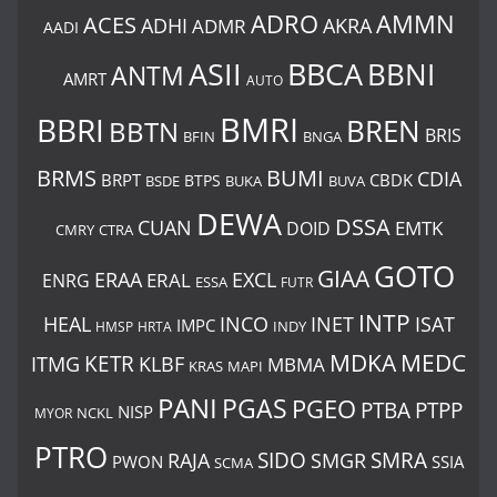
ADRO
AMMN
ACES
AKRA
ADHI
ADMR
AADI
BBCA
ASII
BBNI
ANTM
AMRT
AUTO
BMRI
BBRI
BREN
BBTN
BRIS
BNGA
BFIN
BUMI
BRMS
CDIA
BRPT
CBDK
BTPS
BSDE
BUKA
BUVA
DEWA
DSSA
CUAN
EMTK
DOID
CMRY
CTRA
GOTO
GIAA
ERAA
EXCL
ERAL
ENRG
ESSA
FUTR
INTP
ISAT
HEAL
INCO
INET
IMPC
INDY
HMSP
HRTA
MDKA
MEDC
ITMG
KETR
KLBF
MBMA
KRAS
MAPI
PANI
PGAS
PGEO
PTBA
PTPP
NISP
MYOR
NCKL
PTRO
SIDO
SMRA
RAJA
SMGR
PWON
SSIA
SCMA