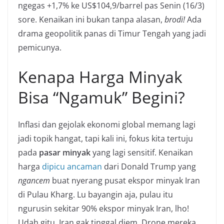
ngegas +1,7% ke US$104,9/barrel pas Senin (16/3)
sore. Kenaikan ini bukan tanpa alasan,
brodi!
Ada
drama geopolitik panas di Timur Tengah yang jadi
pemicunya.
Kenapa Harga Minyak
Bisa “Ngamuk” Begini?
Inflasi dan gejolak ekonomi global memang lagi
jadi topik hangat, tapi kali ini, fokus kita tertuju
pada
pasar minyak
yang lagi sensitif. Kenaikan
harga
dipicu ancaman
dari Donald Trump yang
ngancem
buat nyerang pusat ekspor minyak Iran
di Pulau Kharg. Lu bayangin aja, pulau itu
ngurusin sekitar 90% ekspor minyak Iran, lho!
Udah gitu, Iran gak tinggal diem. Drone mereka