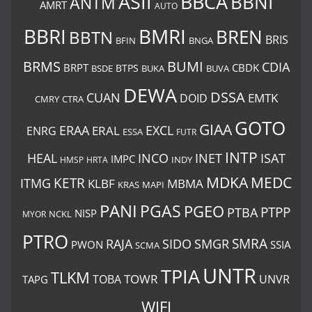
BBCA
ASII
BBNI
ANTM
AMRT
AUTO
BBRI
BMRI
BREN
BBTN
BRIS
BNGA
BFIN
BUMI
BRMS
CDIA
BRPT
CBDK
BTPS
BSDE
BUKA
BUVA
DEWA
DSSA
CUAN
EMTK
DOID
CMRY
CTRA
GOTO
GIAA
ERAA
EXCL
ERAL
ENRG
ESSA
FUTR
INTP
HEAL
INCO
INET
ISAT
IMPC
HMSP
HRTA
INDY
MDKA
MEDC
ITMG
KETR
KLBF
MBMA
KRAS
MAPI
PANI
PGAS
PGEO
PTBA
PTPP
NISP
MYOR
NCKL
PTRO
SIDO
SMRA
RAJA
SMGR
PWON
SSIA
SCMA
UNTR
TPIA
TLKM
TOWR
TOBA
UNVR
TAPG
WIFI