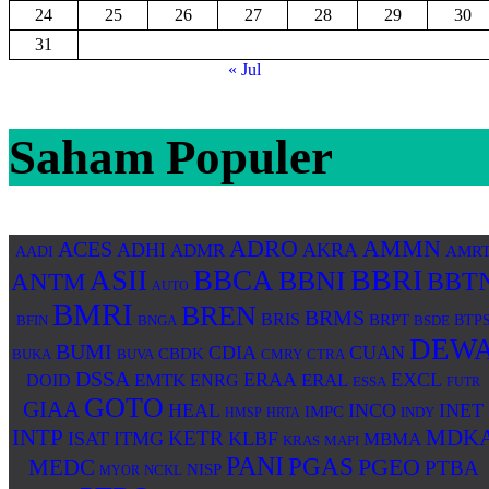
24
25
26
27
28
29
30
31
« Jul
Saham Populer
ADRO
AMMN
ACES
ADHI
AKRA
ADMR
AMR
AADI
BBRI
ASII
BBCA
BBNI
BBT
ANTM
AUTO
BMRI
BREN
BRMS
BRIS
BRPT
BNGA
BSDE
BTP
BFIN
DEW
BUMI
CDIA
CUAN
CBDK
BUKA
BUVA
CMRY
CTRA
DSSA
ERAA
EXCL
EMTK
ERAL
DOID
ENRG
ESSA
FUTR
GOTO
GIAA
HEAL
INCO
INET
IMPC
INDY
HMSP
HRTA
MDK
INTP
KETR
ISAT
ITMG
KLBF
MBMA
KRAS
MAPI
PANI
PGAS
PGEO
MEDC
PTBA
NISP
MYOR
NCKL