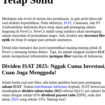
Tetap Solid
Meskipun ada revisi di skema dan pendanaan, lu gak perlu khawatir
soal struktur kepemilikan. Pada akhirnya,
ISAT
, Lintasarta, dan PT
Ainfrastruktur Indonesia Raya tetap akan jadi pemegang saham
langsung di NewCo. NewCo inilah yang nantinya akan memegang
saham mayoritas di perusahaan target. Jadi, kontrol atas
investasi fibe
optik
ini tetap di tangan para pemain utamanya.
Detail nilai transaksi dan porsi kepemilikan masing-masing pihak di
NewCo memang belum dirinci. Tapi, ini adalah langkah konkret
ISA
untuk memperkuat infrastruktur
jaringan fiber
mereka di Indonesia.
Dividen ISAT 2025: Nggak Cuma Investasi
Cuan Juga Menggoda!
Selain berita soal aset fiber, ada kabar gembira buat para pemegang
saham ISAT
. Dalam
keterbukaan informasi
terpisah, ISAT berencan
membagikan
dividen tahun buku 2025
sebesar Rp111 per saham! In
setara dengan sekitar 65%
dividend payout ratio
(DPR), naik dari
tahun
2024
yang sekitar 55%. Mantap kan?