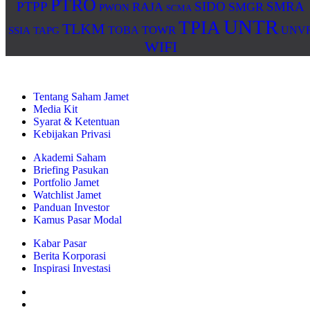
PTRO
PTPP
SIDO
SMRA
RAJA
SMGR
PWON
SCMA
UNTR
TPIA
TLKM
TOWR
TOBA
UNV
SSIA
TAPG
WIFI
Tentang Saham Jamet
Media Kit
Syarat & Ketentuan
Kebijakan Privasi
Akademi Saham
Briefing Pasukan
Portfolio Jamet
Watchlist Jamet
Panduan Investor
Kamus Pasar Modal
Kabar Pasar
Berita Korporasi
Inspirasi Investasi