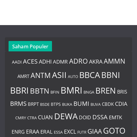
Saham Populer
ADRO
AMMN
ACES
AKRA
ADHI
ADMR
AADI
BBCA
ASII
BBNI
ANTM
AMRT
AUTO
BMRI
BBRI
BREN
BBTN
BRIS
BNGA
BFIN
BUMI
BRMS
CDIA
BRPT
CBDK
BTPS
BSDE
BUKA
BUVA
DEWA
DSSA
CUAN
EMTK
DOID
CMRY
CTRA
GOTO
GIAA
ERAA
EXCL
ERAL
ENRG
ESSA
FUTR