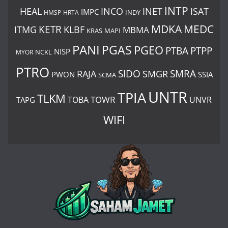
INTP
ISAT
HEAL
INCO
INET
IMPC
INDY
HMSP
HRTA
MDKA
MEDC
ITMG
KETR
KLBF
MBMA
KRAS
MAPI
PANI
PGAS
PGEO
PTBA
PTPP
NISP
MYOR
NCKL
PTRO
SIDO
SMRA
RAJA
SMGR
PWON
SSIA
SCMA
UNTR
TPIA
TLKM
TOWR
TOBA
UNVR
TAPG
WIFI