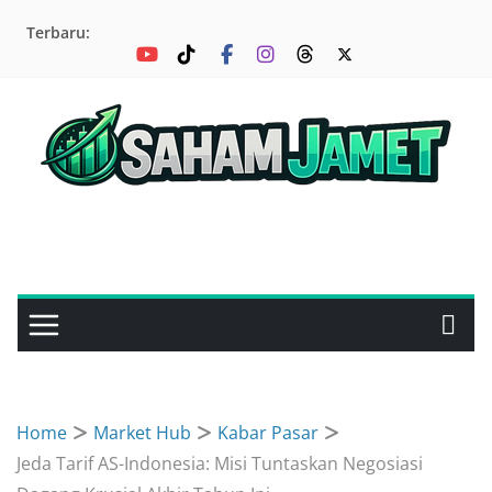
Skip
Terbaru:
to
content
Home
Market Hub
Kabar Pasar
Jeda Tarif AS-Indonesia: Misi Tuntaskan Negosiasi